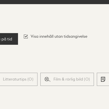
Visa innehåll utan tidsangivelse
a på tid
Litteraturtips
(
0
)
Film & rörlig bild
(
0
)