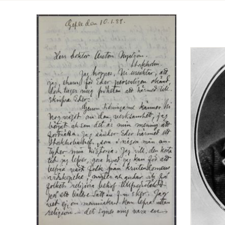
Totalt
2
träffar