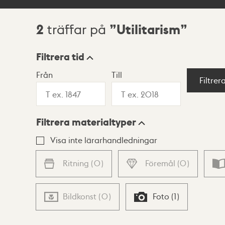
2
Utilitarism
träffar på
Sökresultat
Filtrera tid
Från
Till
Visningsläge
Filtrer
Filtrera materialtyper
Lista
Karta
Visa inte lärarhandledningar
Ritning
(
0
)
Föremål
(
0
)
Bildkonst
(
0
)
Foto
(
1
)