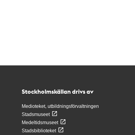
Kontakt
Stockholmskällan
Stockholmskällan drivs av
Medioteket, utbildningsförvaltningen
Stadsmuseet
Medeltidsmuseet
Stadsbiblioteket