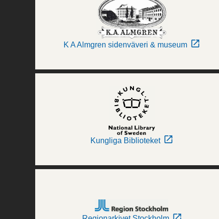
K A Almgren sidenväveri & museum
Kungliga Biblioteket
Regionarkivet Stockholm