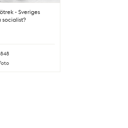
ötrek - Sveriges
 socialist?
1848
Foto