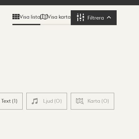
Visa karta
Visa lista
Filtrera
Filtrera
Text
(
1
)
Ljud
(
0
)
Karta
(
0
)