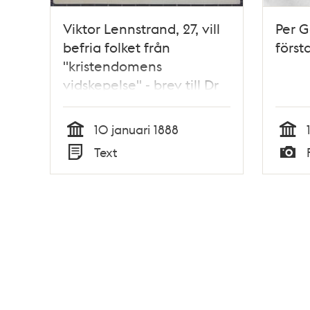
Viktor Lennstrand, 27, vill
Per G
befria folket från
första
"kristendomens
vidskepelse" - brev till Dr
Nyström 1888
10 januari 1888
Tid
Tid
Text
Typ
Typ