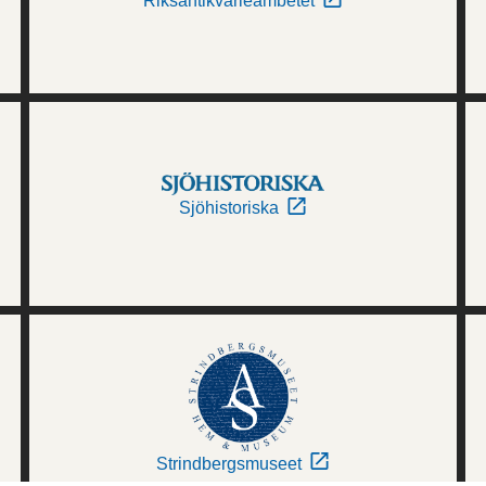
Riksantikvarieämbetet
Sjöhistoriska
Strindbergsmuseet