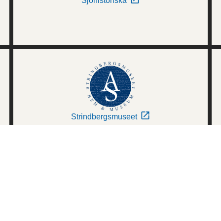
Sjöhistoriska
Strindbergsmuseet