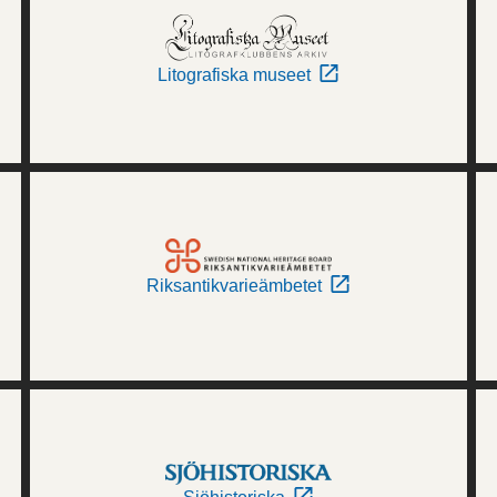
Litografiska museet
Riksantikvarieämbetet