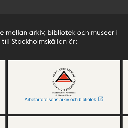
 mellan arkiv, bibliotek och museer i
till Stockholmskällan är:
Arbetarrörelsens arkiv och bibliotek