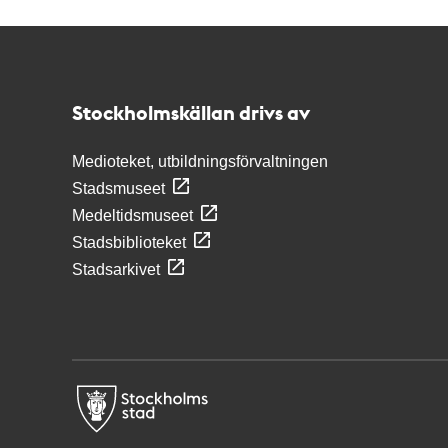
Kontakt
Stockholmskällan
Stockholmskällan drivs av
Medioteket, utbildningsförvaltningen
Stadsmuseet
Medeltidsmuseet
Stadsbiblioteket
Stadsarkivet