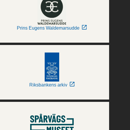
Prins Eugens Waldemarsudde
Riksbankens arkiv