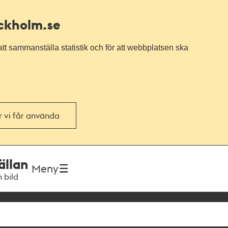
ockholm.se
tt sammanställa statistik och för att webbplatsen ska
or vi får använda
ällan
Meny
h bild