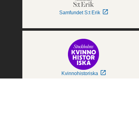
Samfundet S:t Erik
Kvinnohistoriska
Världskulturmuseerna