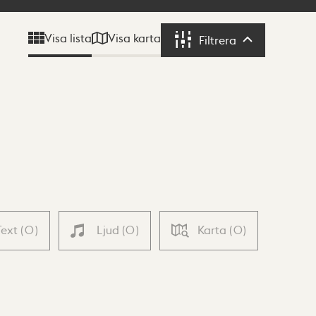
Visa karta
Visa lista
Filtrera
Filtrera
Text
(
0
)
Ljud
(
0
)
Karta
(
0
)