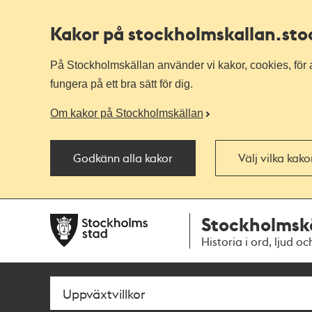
Kakor på stockholmskallan
.st
På Stockholmskällan använder vi kakor, cookies, för a
fungera på ett bra sätt för dig.
Om kakor på Stockholmskällan
Godkänn alla kakor
Välj vilka kak
Till
Till
Stockholmsk
navigationen
huvudinnehållet
Historia i ord, ljud oc
Sök
Fritextsök