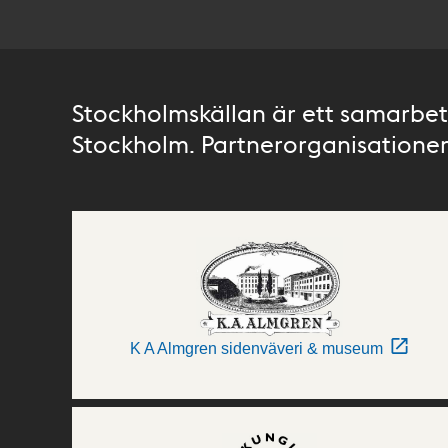
Stockholmskällan är ett samarbete
Stockholm. Partnerorganisationer 
K A Almgren sidenväveri & museum