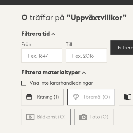
0
Uppväxtvillkor
träffar på
Sökresultat
Filtrera tid
Från
Till
Visningsläge
Filtrer
Filtrera materialtyper
Lista
Karta
Visa inte lärarhandledningar
Ritning
(
1
)
Föremål
(
0
)
Bildkonst
(
0
)
Foto
(
0
)