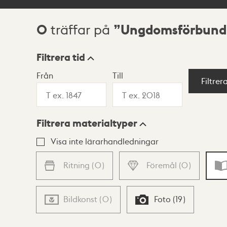
0
Ungdomsförbund
träffar på
Sökresultat
Filtrera tid
Från
Till
Visningsläge
Filtrer
Filtrera materialtyper
Lista
Karta
Visa inte lärarhandledningar
Ritning
(
0
)
Föremål
(
0
)
Bildkonst
(
0
)
Foto
(
19
)