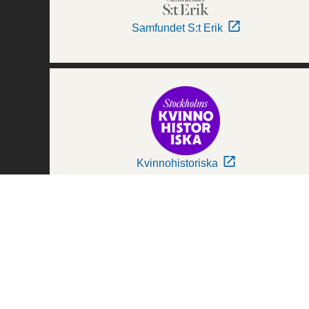
Samfundet S:t Erik
Kvinnohistoriska
Världskulturmuseerna