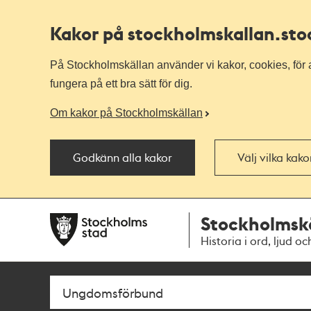
Kakor på stockholmskallan
.st
På Stockholmskällan använder vi kakor, cookies, för a
fungera på ett bra sätt för dig.
Om kakor på Stockholmskällan
Godkänn alla kakor
Välj vilka kak
Till
Till
Stockholmsk
navigationen
huvudinnehållet
Historia i ord, ljud oc
Sök
Fritextsök