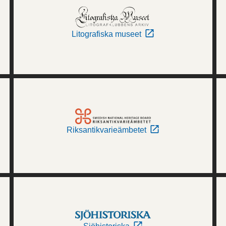
Litografiska museet
Riksantikvarieämbetet