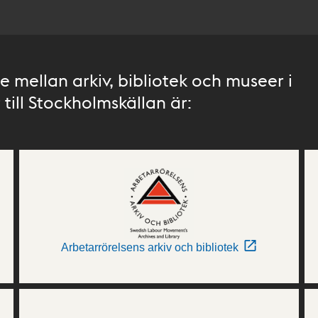
 mellan arkiv, bibliotek och museer i
till Stockholmskällan är:
Arbetarrörelsens arkiv och bibliotek