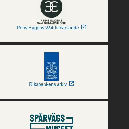
Prins Eugens Waldemarsudde
Riksbankens arkiv