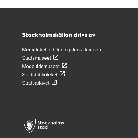
Kontakt
Stockholmskällan
Stockholmskällan drivs av
Medioteket, utbildningsförvaltningen
Stadsmuseet
Medeltidsmuseet
Stadsbiblioteket
Stadsarkivet