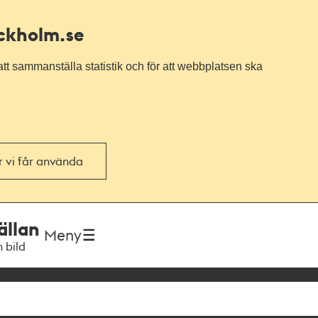
ockholm.se
tt sammanställa statistik och för att webbplatsen ska
or vi får använda
ällan
Meny
h bild