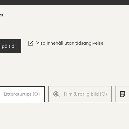
Visa innehåll utan tidsangivelse
a på tid
Litteraturtips
(
0
)
Film & rörlig bild
(
0
)