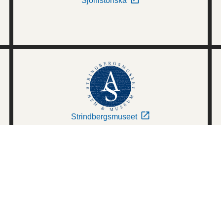
Sjöhistoriska
Strindbergsmuseet