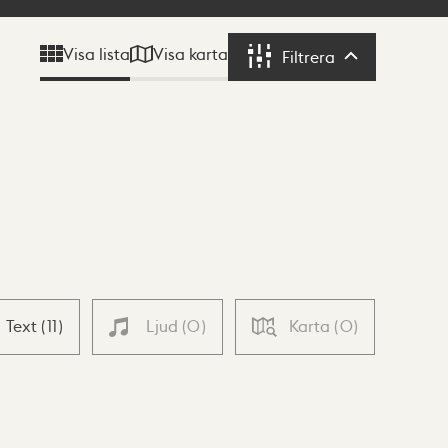
Visa karta
Visa lista
Filtrera
Filtrera
Text
(
11
)
Ljud
(
0
)
Karta
(
0
)