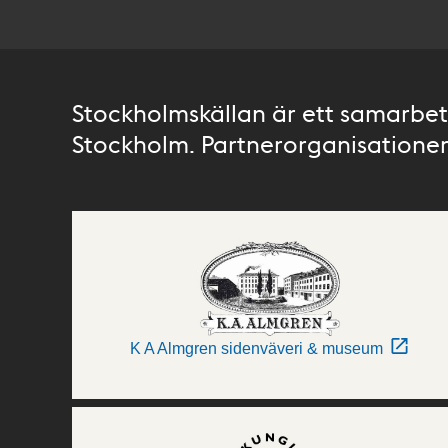
Stockholmskällan är ett samarbete
Stockholm. Partnerorganisationer 
K A Almgren sidenväveri & museum