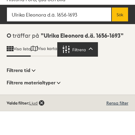
Sök
Fritextsök
Sök
Sökresultat
0
träffar på
Ulrika Eleonora d.ä. 1656-1693
Visa karta
Visa lista
Filtrera
Filtrera
Filtrera tid
Filtrera materialtyper
Visningsläge
Totalt
Valda filter:
Ljud
Rensa filter
0
träffar
Lista
Karta