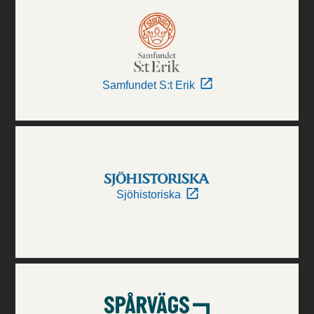
Samfundet S:t Erik
Sjöhistoriska