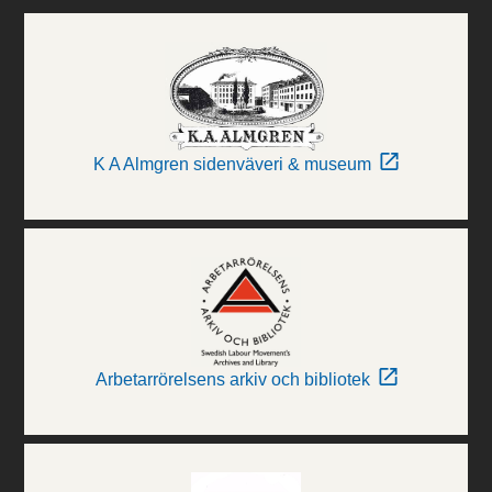
K A Almgren sidenväveri & museum
Arbetarrörelsens arkiv och bibliotek