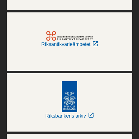
Riksantikvarieämbetet
Riksbankens arkiv