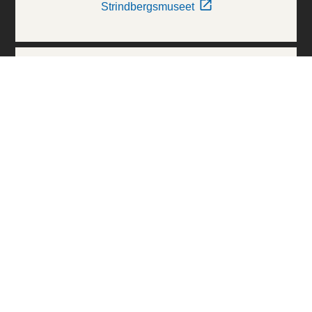
Strindbergsmuseet
Thielska Galleriet
Världskulturmuseerna