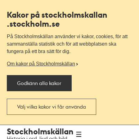
Kakor på stockholmskallan
.stockholm.se
På Stockholmskällan använder vi kakor, cookies, för att
sammanställa statistik och för att webbplatsen ska
fungera på ett bra sätt för dig.
Om kakor på Stockholmskällan
Godkänn alla kakor
Välj vilka kakor vi får använda
Till
Till
Stockholmskällan
navigationen
huvudinnehållet
Historia i ord, ljud och bild