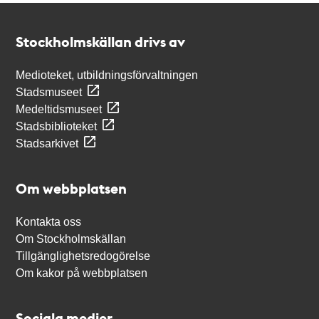
Kontakt
Stockholmskällan
Stockholmskällan drivs av
Medioteket, utbildningsförvaltningen
Stadsmuseet
Medeltidsmuseet
Stadsbiblioteket
Stadsarkivet
Om webbplatsen
Kontakta oss
Om Stockholmskällan
Tillgänglighetsredogörelse
Om kakor på webbplatsen
Sociala medier