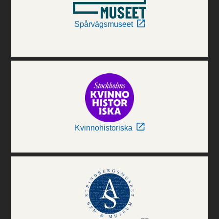
Spårvägsmuseet
Kvinnohistoriska