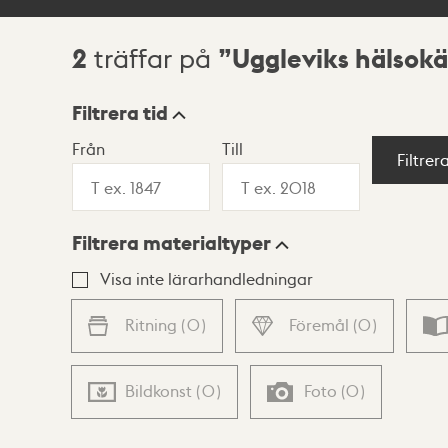
2
Uggleviks hälsokä
träffar på
Sökresultat
Filtrera tid
Från
Till
Visningsläge
Filtrer
Filtrera materialtyper
Lista
Karta
Visa inte lärarhandledningar
Ritning
(
0
)
Föremål
(
0
)
Bildkonst
(
0
)
Foto
(
0
)