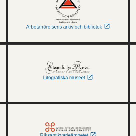
Arbetarrörelsens arkiv och bibliotek
Litografiska museet
Riksantikvarieämbetet