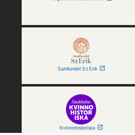
Samfundet S:t Erik
Kvinnohistoriska