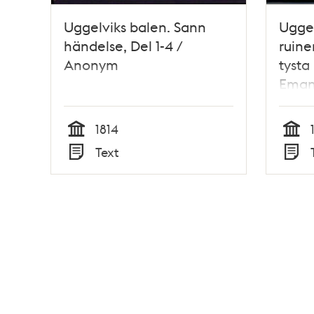
Uggelviks balen. Sann
Uggel
händelse, Del 1-4 /
ruine
Anonym
tysta
Eman
1814
Tid
Tid
Text
Typ
Typ