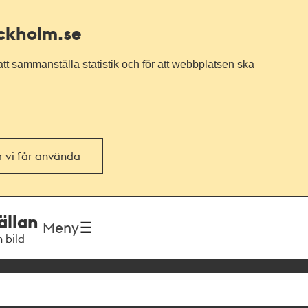
ockholm.se
tt sammanställa statistik och för att webbplatsen ska
or vi får använda
ällan
Meny
h bild