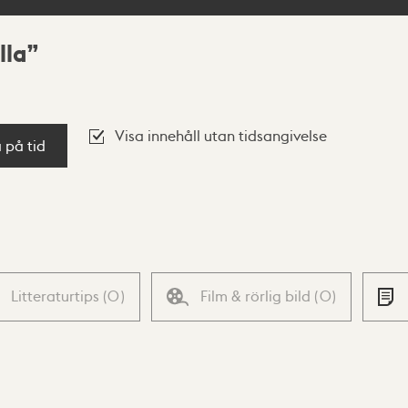
lla
Visa innehåll utan tidsangivelse
a på tid
Litteraturtips
(
0
)
Film & rörlig bild
(
0
)