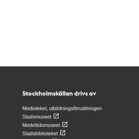
Kontakt
Stockholmskällan
Stockholmskällan drivs av
Medioteket, utbildningsförvaltningen
Stadsmuseet
Medeltidsmuseet
Stadsbiblioteket