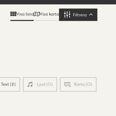
Visa karta
Visa lista
Filtrera
Filtrera
Text
(
2
)
Ljud
(
0
)
Karta
(
0
)