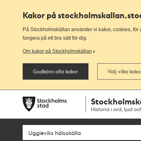
Kakor på stockholmskallan
.st
På Stockholmskällan använder vi kakor, cookies, för a
fungera på ett bra sätt för dig.
Om kakor på Stockholmskällan
Godkänn alla kakor
Välj vilka kak
Till
Till
Stockholmsk
navigationen
huvudinnehållet
Historia i ord, ljud oc
Sök
Fritextsök