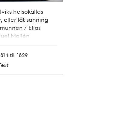
viks helsokällas
r, eller låt sanning
 munnen / Elias
uel Mallén
1814 till 1829
Text