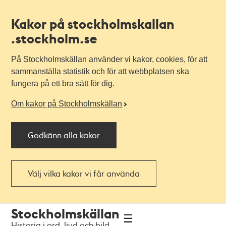
Kakor på stockholmskallan
.stockholm.se
På Stockholmskällan använder vi kakor, cookies, för att
sammanställa statistik och för att webbplatsen ska
fungera på ett bra sätt för dig.
Om kakor på Stockholmskällan
Godkänn alla kakor
Välj vilka kakor vi får använda
Till
Till
Stockholmskällan
navigationen
huvudinnehållet
Historia i ord, ljud och bild