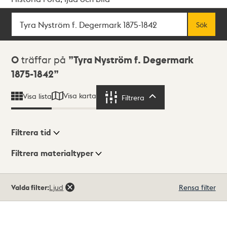
Sök
Fritextsök
Sök
Sökresultat
0
träffar på
Tyra Nyström f. Degermark
1875-1842
Visa karta
Visa lista
Filtrera
Filtrera
Filtrera tid
Filtrera materialtyper
Visningsläge
Totalt
Valda filter:
Ljud
Rensa filter
0
träffar
Lista
Karta