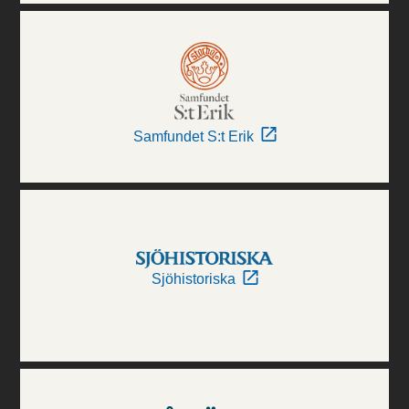
Samfundet S:t Erik
Sjöhistoriska