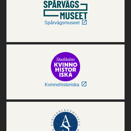
Spårvägsmuseet
Kvinnohistoriska