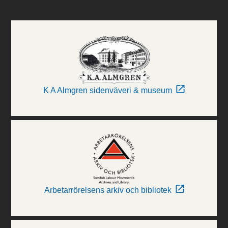
K A Almgren sidenväveri & museum
Arbetarrörelsens arkiv och bibliotek