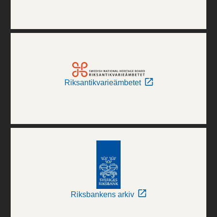
Riksantikvarieämbetet
Riksbankens arkiv