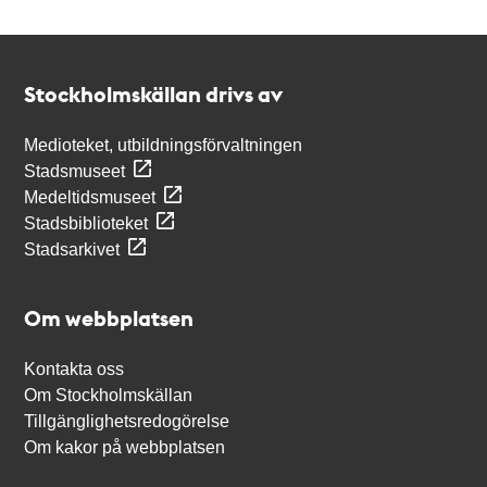
Kontakt
Stockholmskällan
Stockholmskällan drivs av
Medioteket, utbildningsförvaltningen
Stadsmuseet
Medeltidsmuseet
Stadsbiblioteket
Stadsarkivet
Om webbplatsen
Kontakta oss
Om Stockholmskällan
Tillgänglighetsredogörelse
Om kakor på webbplatsen