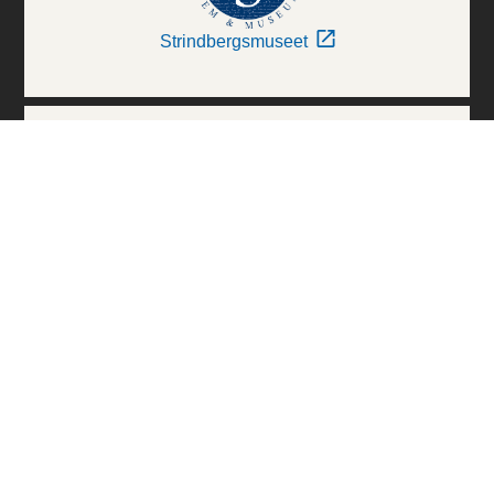
Strindbergsmuseet
Thielska Galleriet
Världskulturmuseerna