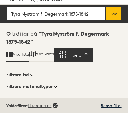
Sök
Fritextsök
Sök
Sökresultat
0
träffar på
Tyra Nyström f. Degermark
1875-1842
Visa karta
Visa lista
Filtrera
Filtrera
Filtrera tid
Filtrera materialtyper
Visningsläge
Totalt
Valda filter:
Litteraturtips
Rensa filter
0
träffar
Lista
Karta