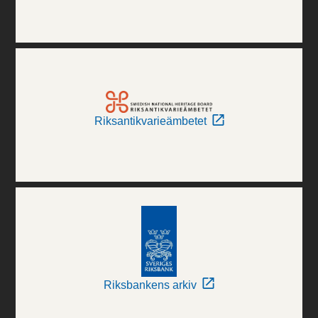
Riksantikvarieämbetet
Riksbankens arkiv