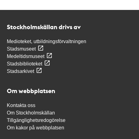
Kontakt
Stockholmskällan
Stockholmskällan drivs av
Medioteket, utbildningsförvaltningen
Stadsmuseet
Medeltidsmuseet
Stadsbiblioteket
Stadsarkivet
Om webbplatsen
Kontakta oss
Om Stockholmskällan
Tillgänglighetsredogörelse
Om kakor på webbplatsen