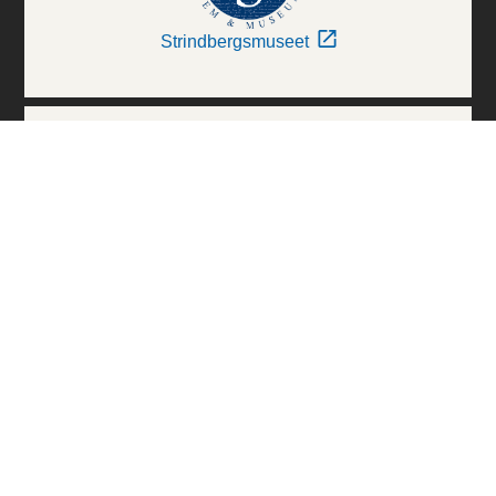
Strindbergsmuseet
Thielska Galleriet
Världskulturmuseerna