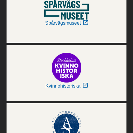
Spårvägsmuseet
Kvinnohistoriska