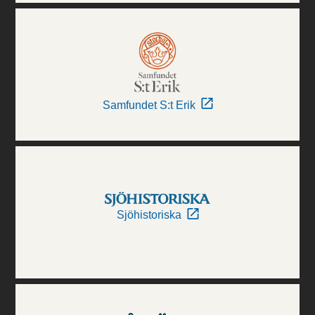
Samfundet S:t Erik
Sjöhistoriska