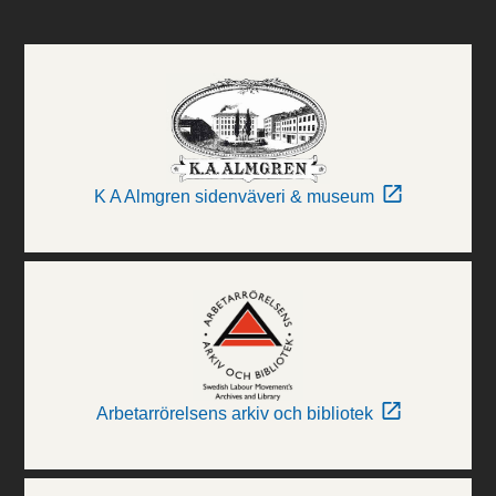
K A Almgren sidenväveri & museum
Arbetarrörelsens arkiv och bibliotek