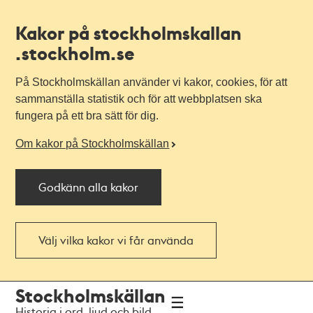
Kakor på stockholmskallan
.stockholm.se
På Stockholmskällan använder vi kakor, cookies, för att
sammanställa statistik och för att webbplatsen ska
fungera på ett bra sätt för dig.
Om kakor på Stockholmskällan
Godkänn alla kakor
Välj vilka kakor vi får använda
Till
Till
Stockholmskällan
navigationen
huvudinnehållet
Historia i ord, ljud och bild