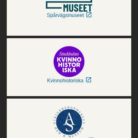
Spårvägsmuseet
Kvinnohistoriska