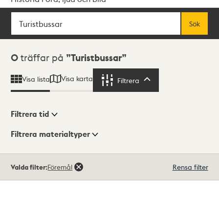
Sök
Fritextsök
Sök
Sökresultat
0
träffar på
Turistbussar
Visa karta
Visa lista
Filtrera
Filtrera
Filtrera tid
Filtrera materialtyper
Visningsläge
Totalt
Valda filter:
Föremål
Rensa filter
0
träffar
Lista
Karta