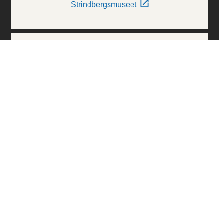
Strindbergsmuseet
Thielska Galleriet
Världskulturmuseerna