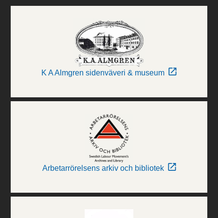
K A Almgren sidenväveri & museum
Arbetarrörelsens arkiv och bibliotek