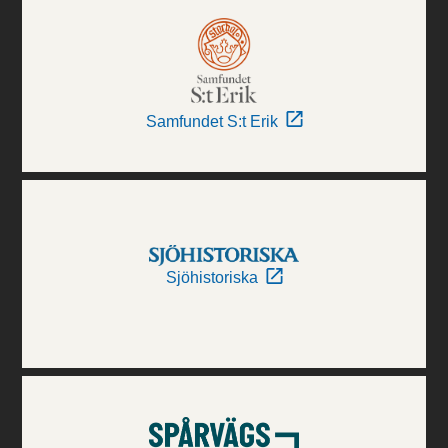
Samfundet S:t Erik
Sjöhistoriska