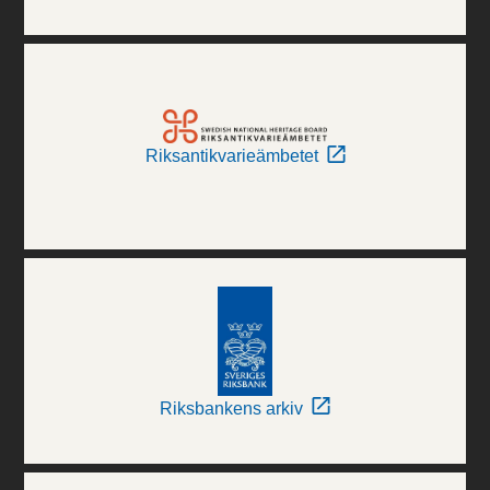
Riksantikvarieämbetet
Riksbankens arkiv