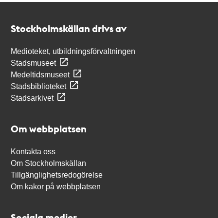
Kontakt
Stockholmskällan
Stockholmskällan drivs av
Medioteket, utbildningsförvaltningen
Stadsmuseet
Medeltidsmuseet
Stadsbiblioteket
Stadsarkivet
Om webbplatsen
Kontakta oss
Om Stockholmskällan
Tillgänglighetsredogörelse
Om kakor på webbplatsen
Sociala medier