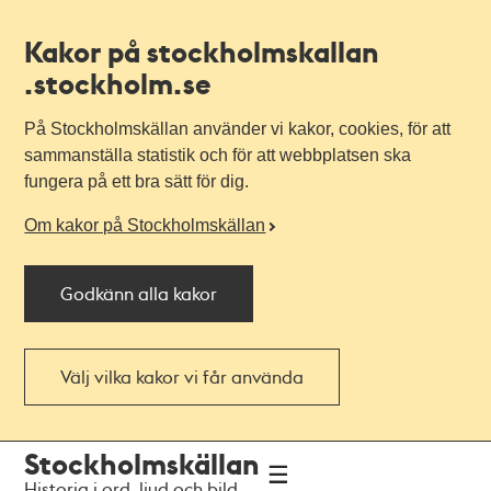
Kakor på stockholmskallan
.stockholm.se
På Stockholmskällan använder vi kakor, cookies, för att
sammanställa statistik och för att webbplatsen ska
fungera på ett bra sätt för dig.
Om kakor på Stockholmskällan
Godkänn alla kakor
Välj vilka kakor vi får använda
Till
Till
Stockholmskällan
navigationen
huvudinnehållet
Historia i ord, ljud och bild