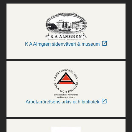
K A Almgren sidenväveri & museum
Arbetarrörelsens arkiv och bibliotek