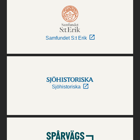
Samfundet S:t Erik
Sjöhistoriska