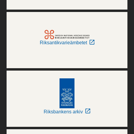
Riksantikvarieämbetet
Riksbankens arkiv