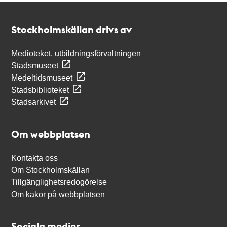
Kontakt
Stockholmskällan
Stockholmskällan drivs av
Medioteket, utbildningsförvaltningen
Stadsmuseet
Medeltidsmuseet
Stadsbiblioteket
Stadsarkivet
Om webbplatsen
Kontakta oss
Om Stockholmskällan
Tillgänglighetsredogörelse
Om kakor på webbplatsen
Sociala medier