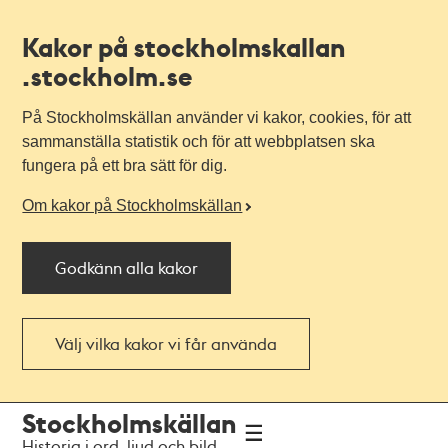
Kakor på stockholmskallan
.stockholm.se
På Stockholmskällan använder vi kakor, cookies, för att
sammanställa statistik och för att webbplatsen ska
fungera på ett bra sätt för dig.
Om kakor på Stockholmskällan
Godkänn alla kakor
Välj vilka kakor vi får använda
Till
Till
Stockholmskällan
navigationen
huvudinnehållet
Historia i ord, ljud och bild