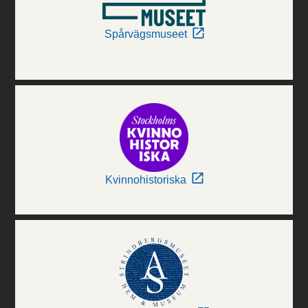
Spårvägsmuseet
Kvinnohistoriska