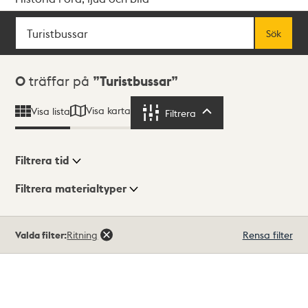
Sök
Fritextsök
Sök
Sökresultat
0
träffar på
Turistbussar
Visa karta
Visa lista
Filtrera
Filtrera
Filtrera tid
Filtrera materialtyper
Visningsläge
Totalt
Valda filter:
Ritning
Rensa filter
0
träffar
Lista
Karta