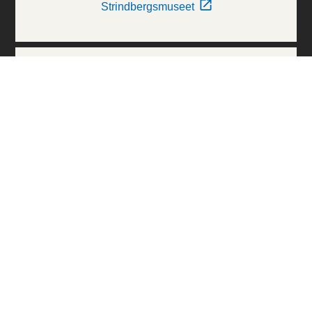
Strindbergsmuseet
Thielska Galleriet
Världskulturmuseerna