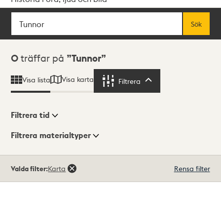
Sök
Fritextsök
Sök
Sökresultat
0
träffar på
Tunnor
Visa karta
Visa lista
Filtrera
Filtrera
Filtrera tid
Filtrera materialtyper
Visningsläge
Totalt
Valda filter:
Karta
Rensa filter
0
träffar
Lista
Karta