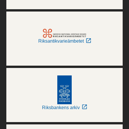
Riksantikvarieämbetet
Riksbankens arkiv