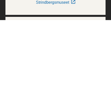
Strindbergsmuseet
Thielska Galleriet
Världskulturmuseerna