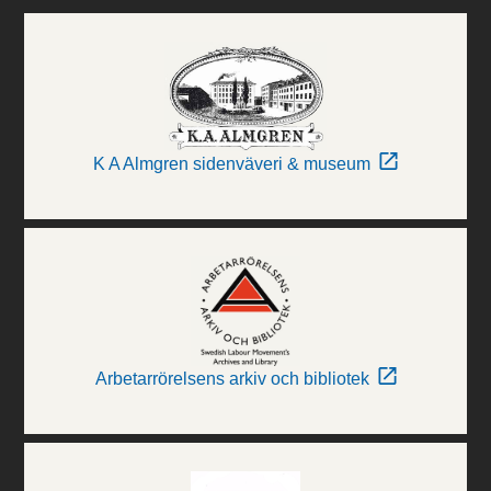
K A Almgren sidenväveri & museum
Arbetarrörelsens arkiv och bibliotek