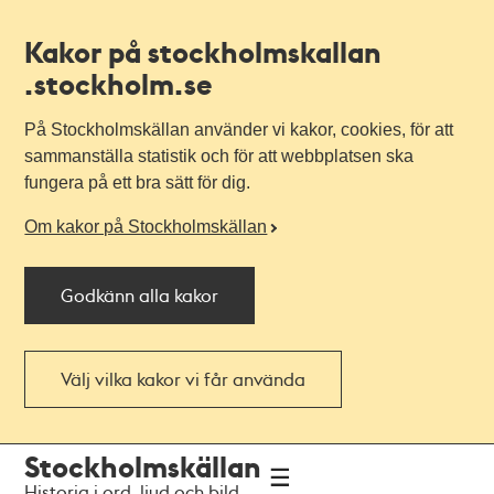
Kakor på stockholmskallan
.stockholm.se
På Stockholmskällan använder vi kakor, cookies, för att
sammanställa statistik och för att webbplatsen ska
fungera på ett bra sätt för dig.
Om kakor på Stockholmskällan
Godkänn alla kakor
Välj vilka kakor vi får använda
Till
Till
Stockholmskällan
navigationen
huvudinnehållet
Historia i ord, ljud och bild