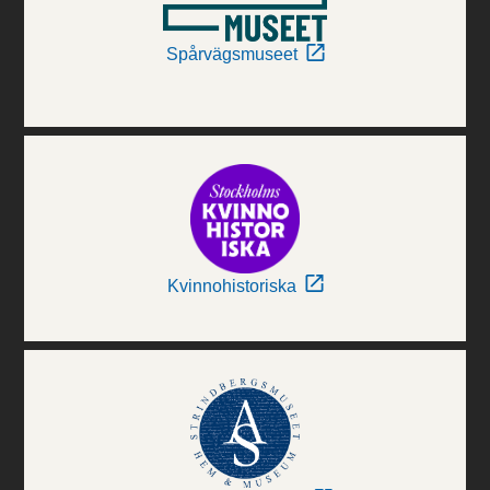
Spårvägsmuseet
Kvinnohistoriska