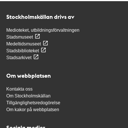
Kontakt
Stockholmskällan
Stockholmskällan drivs av
Medioteket, utbildningsförvaltningen
Stadsmuseet
Medeltidsmuseet
Stadsbiblioteket
Stadsarkivet
Om webbplatsen
Kontakta oss
Om Stockholmskällan
Tillgänglighetsredogörelse
Om kakor på webbplatsen
Sociala medier