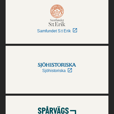
Samfundet S:t Erik
Sjöhistoriska