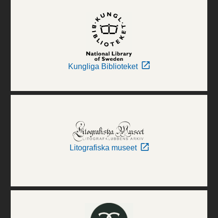
Kungliga Biblioteket
Litografiska museet