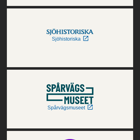
Sjöhistoriska
Spårvägsmuseet