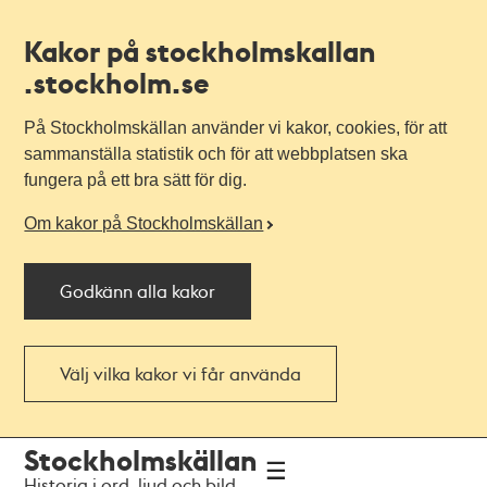
Kakor på stockholmskallan
.stockholm.se
På Stockholmskällan använder vi kakor, cookies, för att
sammanställa statistik och för att webbplatsen ska
fungera på ett bra sätt för dig.
Om kakor på Stockholmskällan
Godkänn alla kakor
Välj vilka kakor vi får använda
Till
Till
Stockholmskällan
navigationen
huvudinnehållet
Historia i ord, ljud och bild