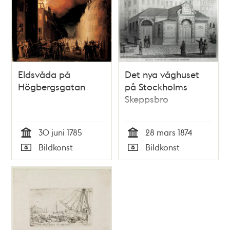
Eldsvåda på
Det nya våghuset
Högbergsgatan
på Stockholms
Skeppsbro
30 juni 1785
28 mars 1874
Tid
Tid
Bildkonst
Bildkonst
Typ
Typ