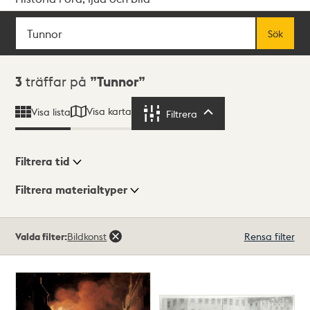
Sök
Fritextsök
Sök
Sökresultat
3
träffar på
Tunnor
Visa karta
Visa lista
Filtrera
Filtrera
Filtrera tid
Filtrera materialtyper
Visningsläge
Totalt
Valda filter:
Bildkonst
Rensa filter
3
träffar
Lista
Karta