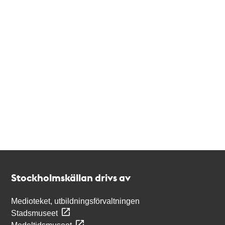
Kontakt
Stockholmskällan
Stockholmskällan drivs av
Medioteket, utbildningsförvaltningen
Stadsmuseet