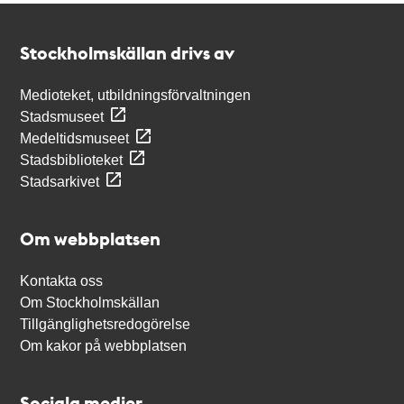
Kontakt
Stockholmskällan
Stockholmskällan drivs av
Medioteket, utbildningsförvaltningen
Stadsmuseet
Medeltidsmuseet
Stadsbiblioteket
Stadsarkivet
Om webbplatsen
Kontakta oss
Om Stockholmskällan
Tillgänglighetsredogörelse
Om kakor på webbplatsen
Sociala medier