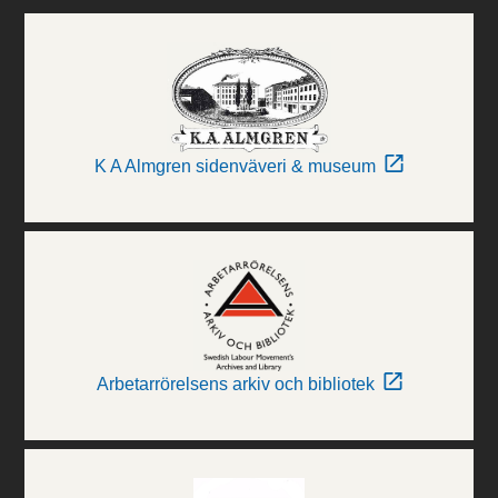
K A Almgren sidenväveri & museum
Arbetarrörelsens arkiv och bibliotek