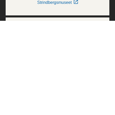
Strindbergsmuseet
Thielska Galleriet
Världskulturmuseerna