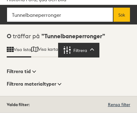
Sök
Fritextsök
Sök
Sökresultat
0
träffar på
Tunnelbaneperronger
Visa karta
Visa lista
Filtrera
Filtrera
Filtrera tid
Filtrera materialtyper
Visningsläge
Totalt
Valda filter:
Rensa filter
0
träffar
Lista
Karta