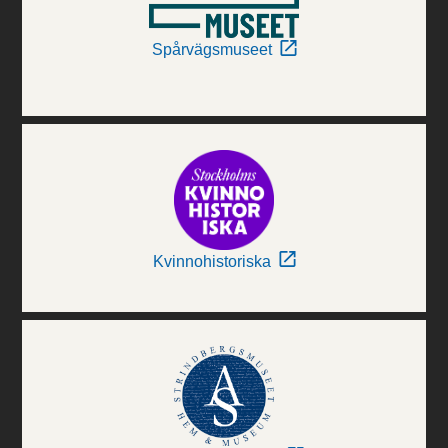
Spårvägsmuseet
Kvinnohistoriska