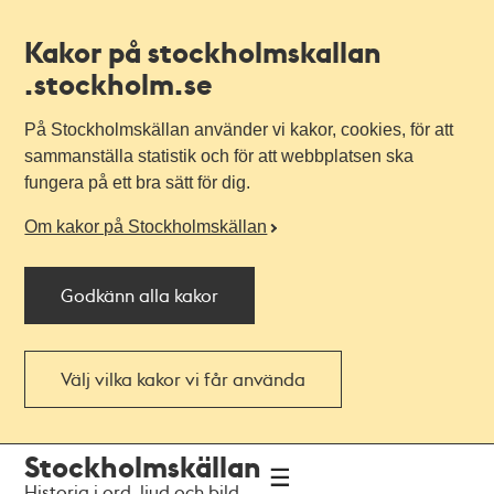
Kakor på stockholmskallan
.stockholm.se
På Stockholmskällan använder vi kakor, cookies, för att
sammanställa statistik och för att webbplatsen ska
fungera på ett bra sätt för dig.
Om kakor på Stockholmskällan
Godkänn alla kakor
Välj vilka kakor vi får använda
Till
Till
Stockholmskällan
navigationen
huvudinnehållet
Historia i ord, ljud och bild