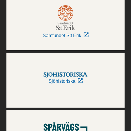
Samfundet S:t Erik
Sjöhistoriska