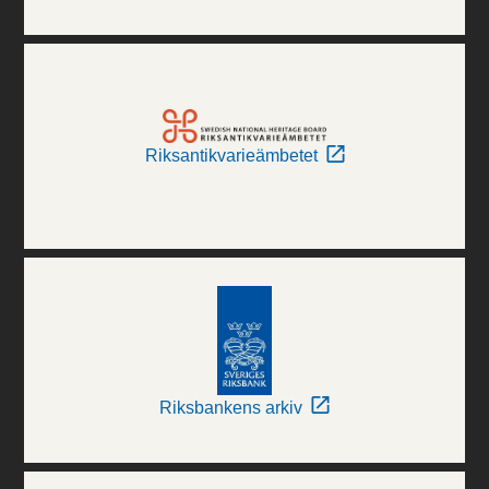
Riksantikvarieämbetet
Riksbankens arkiv