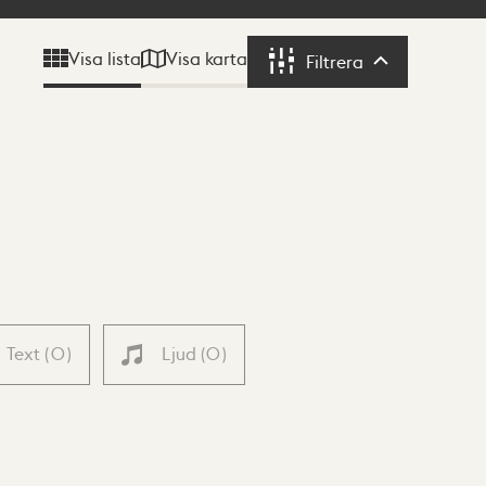
Visa karta
Visa lista
Filtrera
Filtrera
Text
(
0
)
Ljud
(
0
)