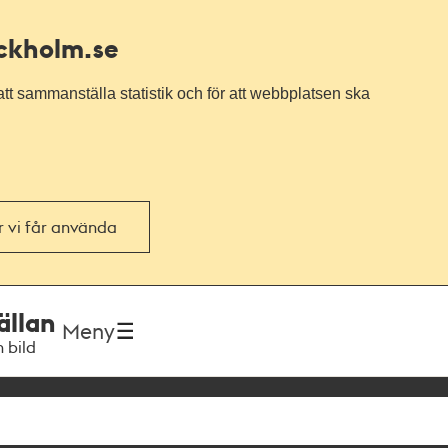
ockholm.se
tt sammanställa statistik och för att webbplatsen ska
or vi får använda
ällan
Meny
h bild