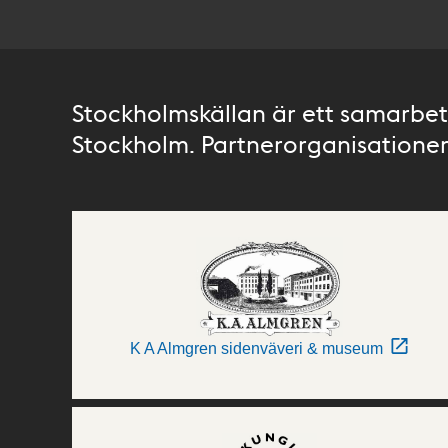
Stockholmskällan är ett samarbete
Stockholm. Partnerorganisationer 
K A Almgren sidenväveri & museum