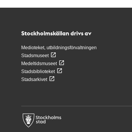
Kontakt
Stockholmskällan
Stockholmskällan drivs av
Medioteket, utbildningsförvaltningen
Stadsmuseet
Medeltidsmuseet
Stadsbiblioteket
Stadsarkivet