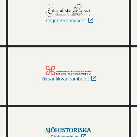
Litografiska museet
Riksantikvarieämbetet