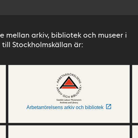
 mellan arkiv, bibliotek och museer i
till Stockholmskällan är:
Arbetarrörelsens arkiv och bibliotek