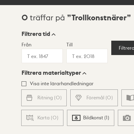
0
Trollkonstnärer
träffar på
Sökresultat
Filtrera tid
Från
Till
Visningsläge
Filtrer
Filtrera materialtyper
Lista
Karta
Visa inte lärarhandledningar
Ritning
(
0
)
Föremål
(
0
)
Karta
(
0
)
Bildkonst
(
1
)