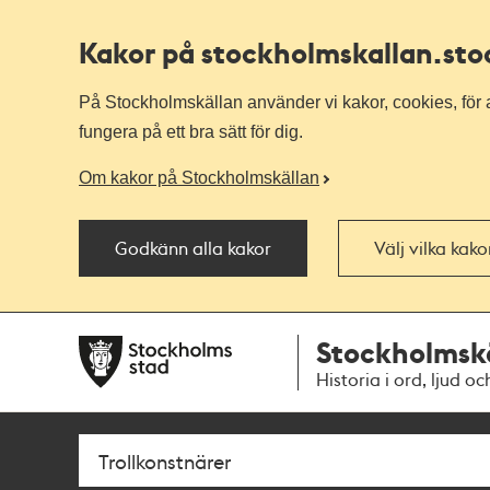
Kakor på stockholmskallan
.st
På Stockholmskällan använder vi kakor, cookies, för a
fungera på ett bra sätt för dig.
Om kakor på Stockholmskällan
Godkänn alla kakor
Välj vilka kak
Till
Till
Stockholmsk
navigationen
huvudinnehållet
Historia i ord, ljud oc
Sök
Fritextsök