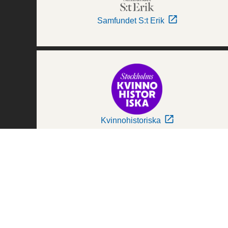
Samfundet S:t Erik
Kvinnohistoriska
Världskulturmuseerna