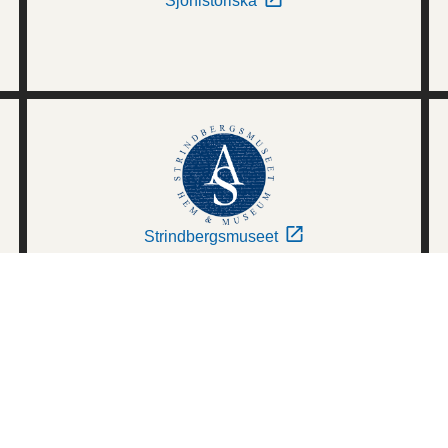
Sjöhistoriska
Strindbergsmuseet