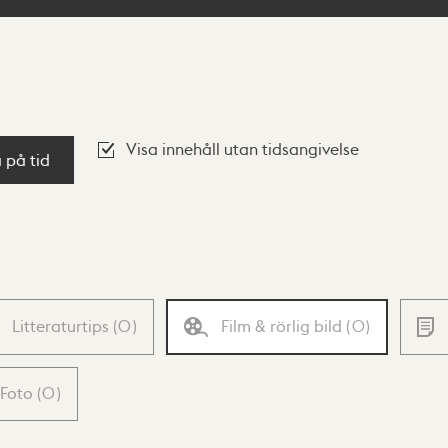
Visa innehåll utan tidsangivelse
a på tid
Litteraturtips
(
0
)
Film & rörlig bild
(
0
)
Foto
(
0
)