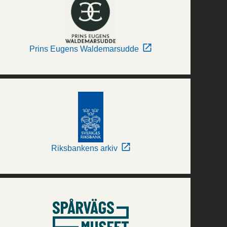
Prins Eugens Waldemarsudde
Riksbankens arkiv