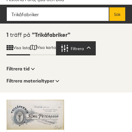
Sök
Fritextsök
Sök
Sökresultat
1
träff på
Trikåfabriker
Visa karta
Visa lista
Filtrera
Filtrera
Filtrera tid
Filtrera materialtyper
Visningsläge
Totalt
1
träffar
Lista
Karta