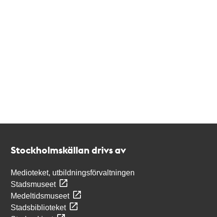
Kontakt
Stockholmskällan
Stockholmskällan drivs av
Medioteket, utbildningsförvaltningen
Stadsmuseet
Medeltidsmuseet
Stadsbiblioteket