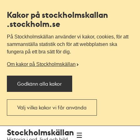
Kakor på stockholmskallan
.stockholm.se
På Stockholmskällan använder vi kakor, cookies, för att
sammanställa statistik och för att webbplatsen ska
fungera på ett bra sätt för dig.
Om kakor på Stockholmskällan
Godkänn alla kakor
Välj vilka kakor vi får använda
Till
Till
Stockholmskällan
navigationen
huvudinnehållet
Historia i ord, ljud och bild