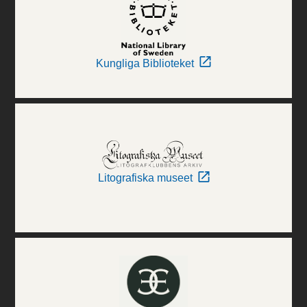
Kungliga Biblioteket
Litografiska museet