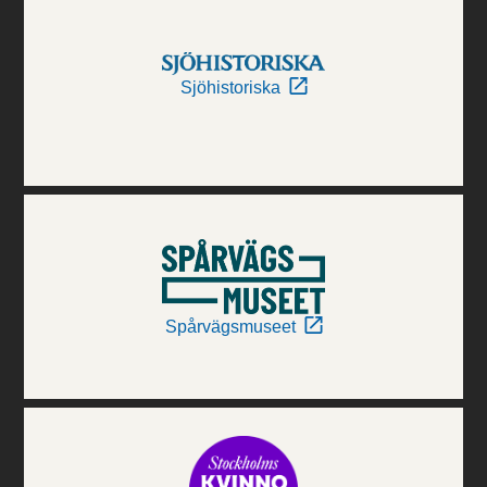
Sjöhistoriska
Spårvägsmuseet