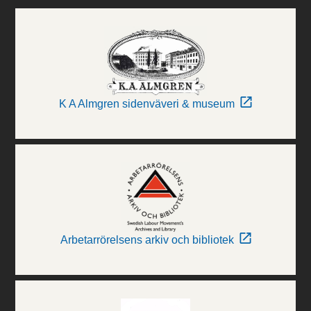
K A Almgren sidenväveri & museum
Arbetarrörelsens arkiv och bibliotek