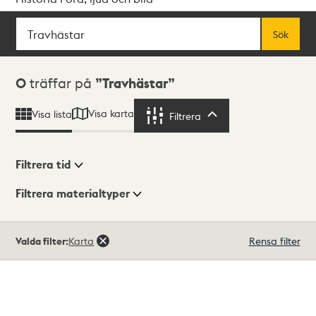
Sök
Fritextsök
Sök
Sökresultat
0
träffar på
Travhästar
Visa karta
Visa lista
Filtrera
Filtrera
Filtrera tid
Filtrera materialtyper
Visningsläge
Totalt
Valda filter:
Karta
Rensa filter
0
träffar
Lista
Karta