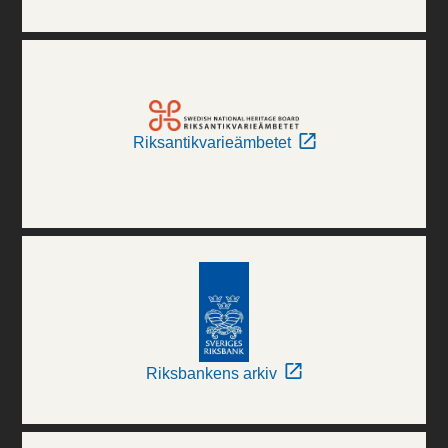
Riksantikvarieämbetet
Riksbankens arkiv