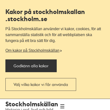
Kakor på stockholmskallan
.stockholm.se
På Stockholmskällan använder vi kakor, cookies, för att
sammanställa statistik och för att webbplatsen ska
fungera på ett bra sätt för dig.
Om kakor på Stockholmskällan
Godkänn alla kakor
Välj vilka kakor vi får använda
Till
Till
Stockholmskällan
navigationen
huvudinnehållet
Historia i ord, ljud och bild