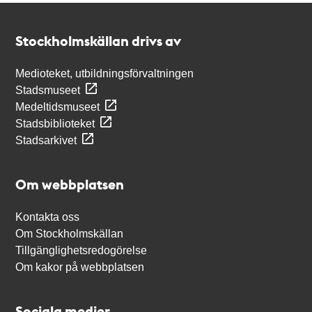
Kontakt
Stockholmskällan
Stockholmskällan drivs av
Medioteket, utbildningsförvaltningen
Stadsmuseet
Medeltidsmuseet
Stadsbiblioteket
Stadsarkivet
Om webbplatsen
Kontakta oss
Om Stockholmskällan
Tillgänglighetsredogörelse
Om kakor på webbplatsen
Sociala medier