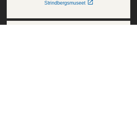
Strindbergsmuseet
Thielska Galleriet
Världskulturmuseerna