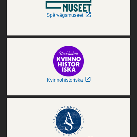
Spårvägsmuseet
Kvinnohistoriska