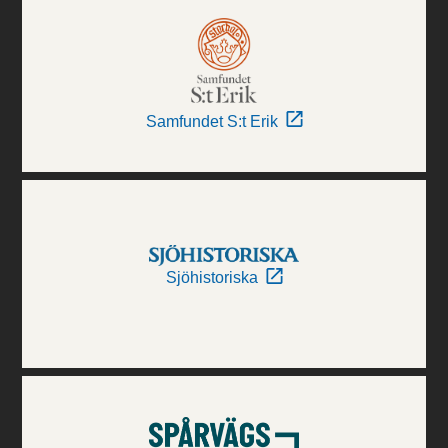
Samfundet S:t Erik
Sjöhistoriska