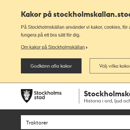
Kakor på stockholmskallan
.st
På Stockholmskällan använder vi kakor, cookies, för a
fungera på ett bra sätt för dig.
Om kakor på Stockholmskällan
Godkänn alla kakor
Välj vilka kak
Till
Till
Stockholmsk
navigationen
huvudinnehållet
Historia i ord, ljud oc
Sök
Fritextsök