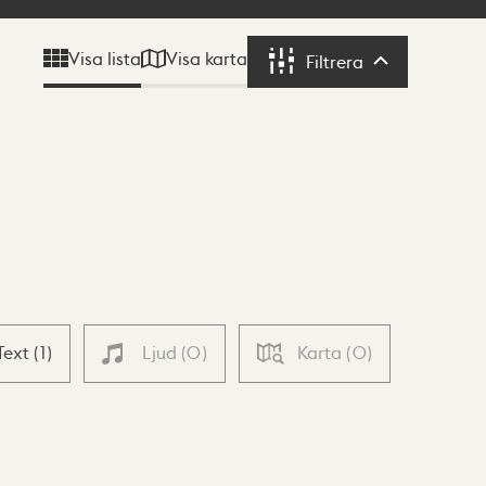
Visa karta
Visa lista
Filtrera
Filtrera
Text
(
1
)
Ljud
(
0
)
Karta
(
0
)