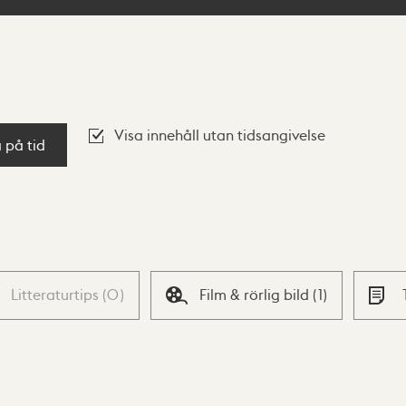
Visa innehåll utan tidsangivelse
a på tid
Litteraturtips
(
0
)
Film & rörlig bild
(
1
)