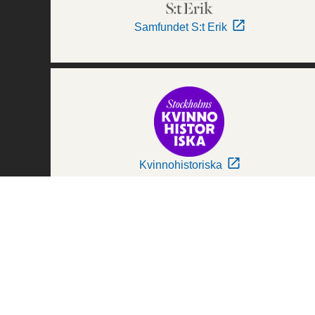
Samfundet S:t Erik
Kvinnohistoriska
Världskulturmuseerna