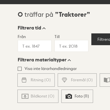
0
Traktorer
träffar på
Sökresultat
Filtrera tid
Från
Till
Visningsläge
Filtrer
Filtrera materialtyper
Lista
Karta
Visa inte lärarhandledningar
Ritning
(
0
)
Föremål
(
0
)
Bildkonst
(
0
)
Foto
(
11
)