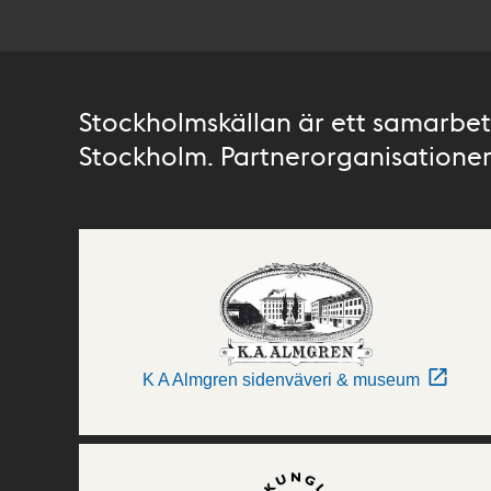
Stockholmskällan är ett samarbete
Stockholm. Partnerorganisationer 
K A Almgren sidenväveri & museum