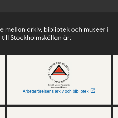
 mellan arkiv, bibliotek och museer i
till Stockholmskällan är:
Arbetarrörelsens arkiv och bibliotek