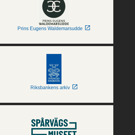
Prins Eugens Waldemarsudde
Riksbankens arkiv