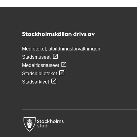
Kontakt
Stockholmskällan
Stockholmskällan drivs av
Medioteket, utbildningsförvaltningen
Stadsmuseet
Medeltidsmuseet
Stadsbiblioteket
Stadsarkivet