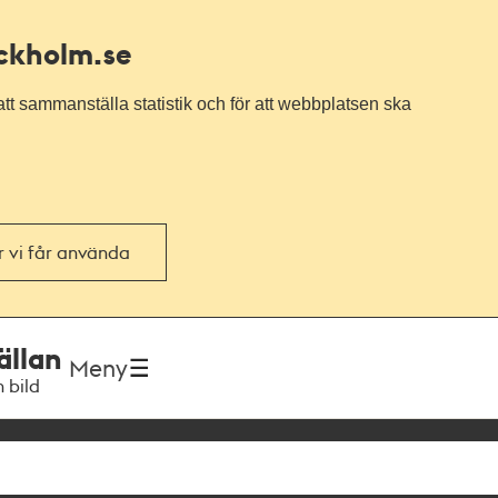
ockholm.se
tt sammanställa statistik och för att webbplatsen ska
or vi får använda
ällan
Meny
h bild