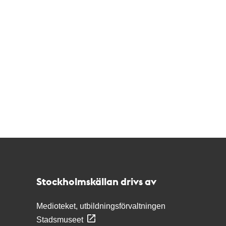
Kontakt
Stockholmskällan
Stockholmskällan drivs av
Medioteket, utbildningsförvaltningen
Stadsmuseet