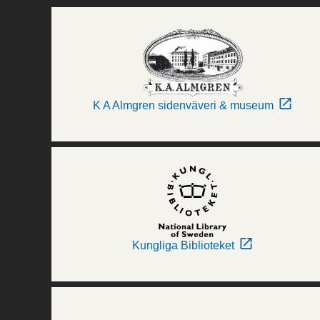
K A Almgren sidenväveri & museum
Kungliga Biblioteket