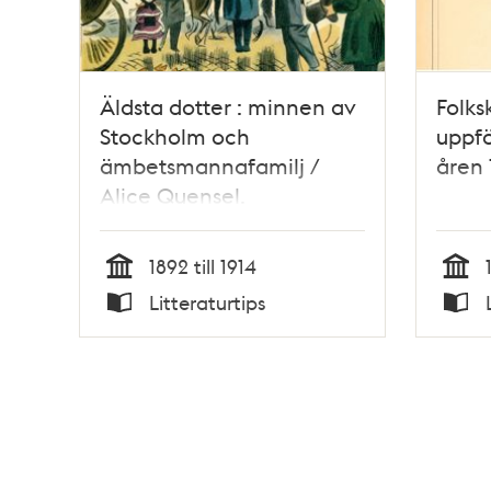
Äldsta dotter : minnen av
Folk
Stockholm och
uppfö
ämbetsmannafamilj /
åren 
Alice Quensel.
1892 till 1914
Tid
Tid
Litteraturtips
Typ
Typ