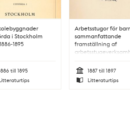
skolebyggnader
Arbetsstugor för barn
rda i Stockholm
sammanfattande
1886-1895
framställning af
arbetsstugeverksam
i Sverige / Anna Hier
Retzius
1886 till 1895
1887 till 1897
Tid
Litteraturtips
Litteraturtips
Typ