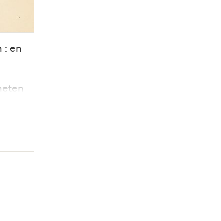
 : en
heten
ta-