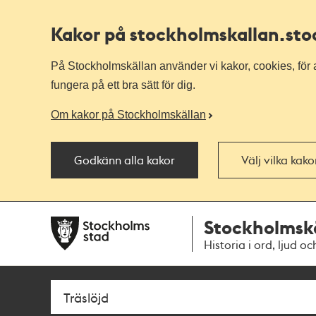
Kakor på stockholmskallan
.st
På Stockholmskällan använder vi kakor, cookies, för a
fungera på ett bra sätt för dig.
Om kakor på Stockholmskällan
Godkänn alla kakor
Välj vilka kak
Till
Till
Stockholmsk
navigationen
huvudinnehållet
Historia i ord, ljud oc
Sök
Fritextsök