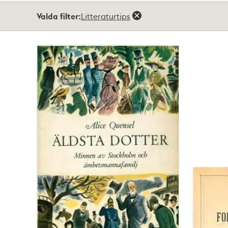
Totalt
Valda filter:
Litteraturtips
3
träffar