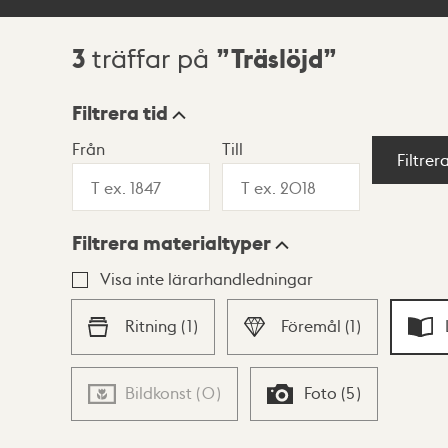
3
Träslöjd
träffar på
Sökresultat
Filtrera tid
Från
Till
Visningsläge
Filtrer
Filtrera materialtyper
Lista
Karta
Visa inte lärarhandledningar
Ritning
(
1
)
Föremål
(
1
)
Bildkonst
(
0
)
Foto
(
5
)