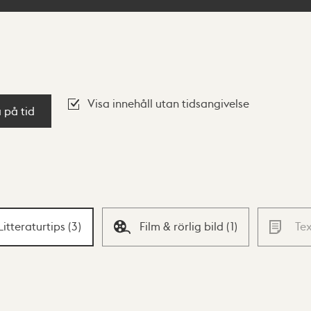
Visa innehåll utan tidsangivelse
a på tid
Litteraturtips
(
3
)
Film & rörlig bild
(
1
)
Te