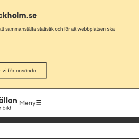
ockholm.se
tt sammanställa statistik och för att webbplatsen ska
or vi får använda
ällan
Meny
h bild