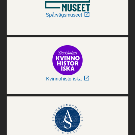
Spårvägsmuseet
Kvinnohistoriska