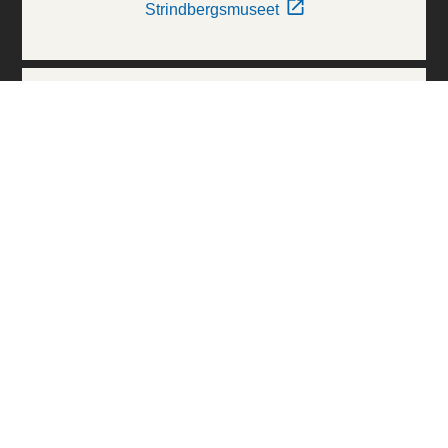
Strindbergsmuseet
Thielska Galleriet
Världskulturmuseerna