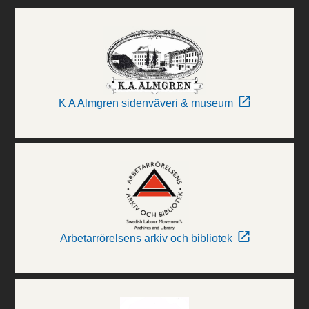
K A Almgren sidenväveri & museum
Arbetarrörelsens arkiv och bibliotek