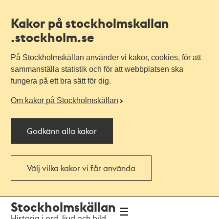
Kakor på stockholmskallan
.stockholm.se
På Stockholmskällan använder vi kakor, cookies, för att
sammanställa statistik och för att webbplatsen ska
fungera på ett bra sätt för dig.
Om kakor på Stockholmskällan
Godkänn alla kakor
Välj vilka kakor vi får använda
Till
Till
Stockholmskällan
navigationen
huvudinnehållet
Historia i ord, ljud och bild