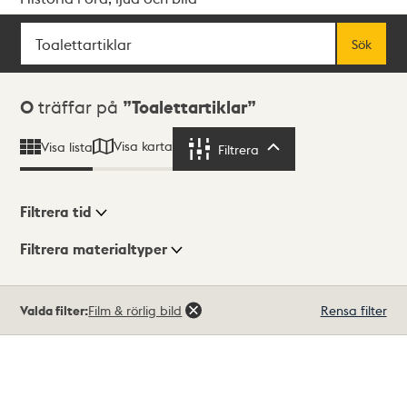
Sök
Fritextsök
Sök
Sökresultat
0
träffar på
Toalettartiklar
Visa karta
Visa lista
Filtrera
Filtrera
Filtrera tid
Filtrera materialtyper
Visningsläge
Totalt
Valda filter:
Film & rörlig bild
Rensa filter
0
träffar
Lista
Karta