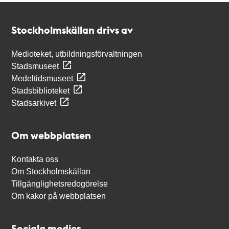
Kontakt
Stockholmskällan
Stockholmskällan drivs av
Medioteket, utbildningsförvaltningen
Stadsmuseet
Medeltidsmuseet
Stadsbiblioteket
Stadsarkivet
Om webbplatsen
Kontakta oss
Om Stockholmskällan
Tillgänglighetsredogörelse
Om kakor på webbplatsen
Sociala medier