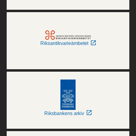
Riksantikvarieämbetet
Riksbankens arkiv