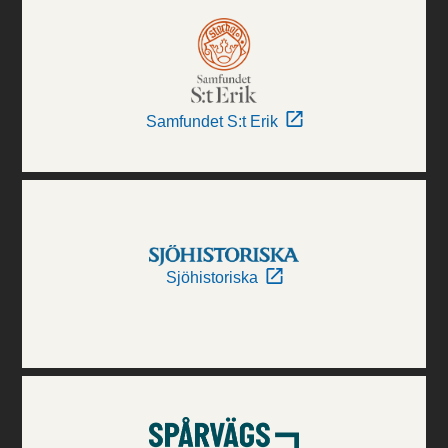
Samfundet S:t Erik
Sjöhistoriska