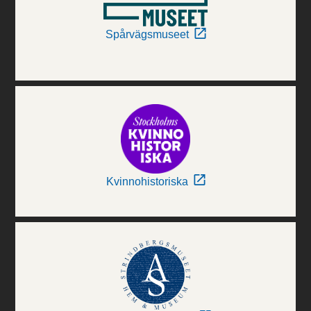
Spårvägsmuseet
Kvinnohistoriska