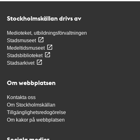
Kontakt
Stockholmskällan
Stockholmskällan drivs av
Medioteket, utbildningsförvaltningen
Stadsmuseet
Medeltidsmuseet
Stadsbiblioteket
Stadsarkivet
Om webbplatsen
Kontakta oss
Om Stockholmskällan
Tillgänglighetsredogörelse
Om kakor på webbplatsen
Sociala medier