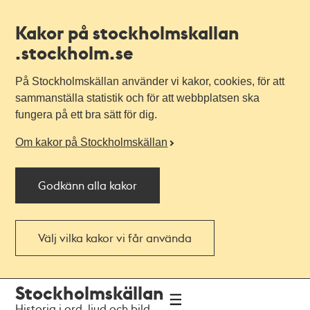
Kakor på stockholmskallan
.stockholm.se
På Stockholmskällan använder vi kakor, cookies, för att
sammanställa statistik och för att webbplatsen ska
fungera på ett bra sätt för dig.
Om kakor på Stockholmskällan
Godkänn alla kakor
Välj vilka kakor vi får använda
Till
Till
Stockholmskällan
navigationen
huvudinnehållet
Historia i ord, ljud och bild