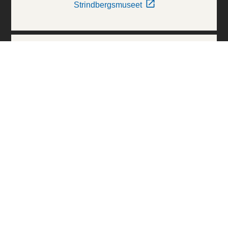
Strindbergsmuseet
Thielska Galleriet
Världskulturmuseerna