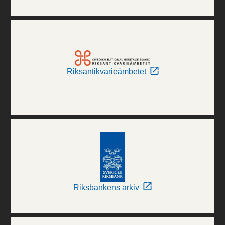
Riksantikvarieämbetet
Riksbankens arkiv