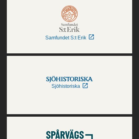
Samfundet S:t Erik
Sjöhistoriska