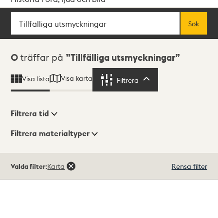
Sök
Fritextsök
Sök
Sökresultat
0
träffar på
Tillfälliga utsmyckningar
Visa karta
Visa lista
Filtrera
Filtrera
Filtrera tid
Filtrera materialtyper
Visningsläge
Totalt
Valda filter:
Karta
Rensa filter
0
träffar
Lista
Karta