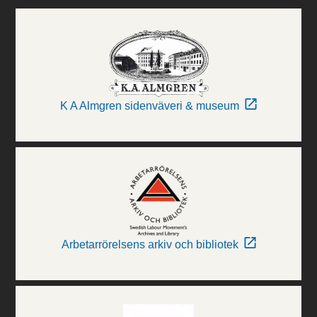
K A Almgren sidenväveri & museum
Arbetarrörelsens arkiv och bibliotek