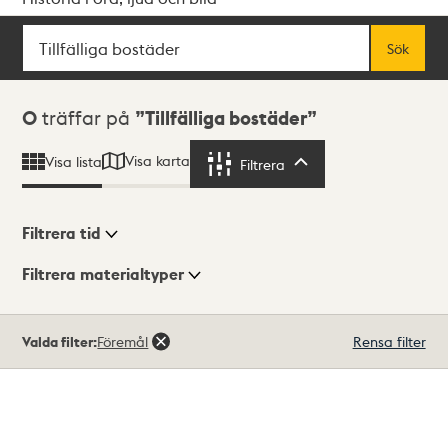
Sök
Fritextsök
Sök
Sökresultat
0
träffar på
Tillfälliga bostäder
Visa karta
Visa lista
Filtrera
Filtrera
Filtrera tid
Filtrera materialtyper
Visningsläge
Totalt
Valda filter:
Föremål
Rensa filter
0
träffar
Lista
Karta