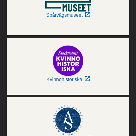
Spårvägsmuseet
Kvinnohistoriska