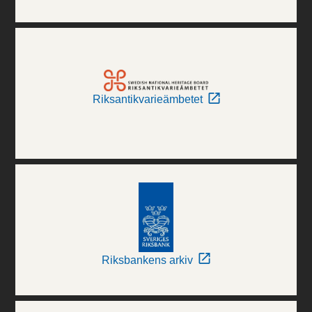
Riksantikvarieämbetet
Riksbankens arkiv