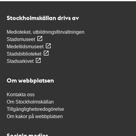
Kontakt
Stockholmskällan
Stockholmskällan drivs av
Medioteket, utbildningsförvaltningen
Stadsmuseet
Medeltidsmuseet
Stadsbiblioteket
Stadsarkivet
Om webbplatsen
Kontakta oss
Om Stockholmskällan
Tillgänglighetsredogörelse
Om kakor på webbplatsen
Sociala medier