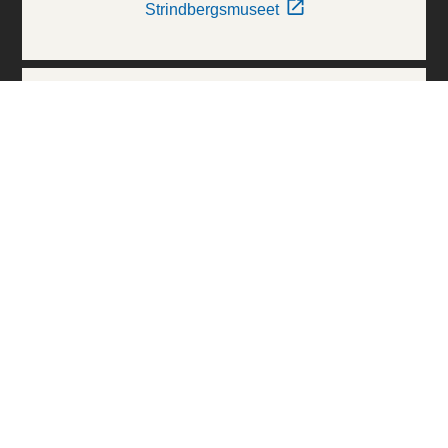
Strindbergsmuseet
Thielska Galleriet
Världskulturmuseerna