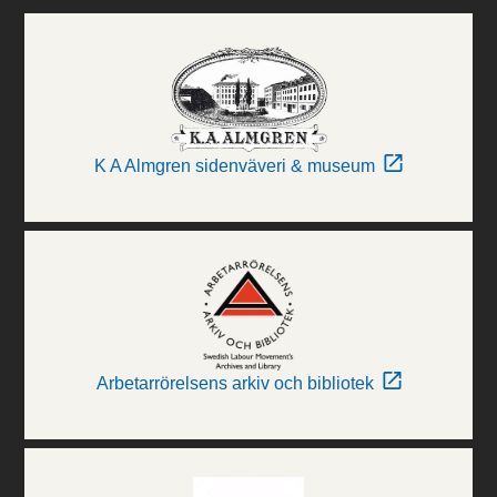
K A Almgren sidenväveri & museum
Arbetarrörelsens arkiv och bibliotek