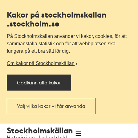
Kakor på stockholmskallan
.stockholm.se
På Stockholmskällan använder vi kakor, cookies, för att
sammanställa statistik och för att webbplatsen ska
fungera på ett bra sätt för dig.
Om kakor på Stockholmskällan
Godkänn alla kakor
Välj vilka kakor vi får använda
Till
Till
Stockholmskällan
navigationen
huvudinnehållet
Historia i ord, ljud och bild