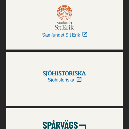
Samfundet S:t Erik
Sjöhistoriska