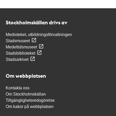
Kontakt
Stockholmskällan
Stockholmskällan drivs av
Medioteket, utbildningsförvaltningen
Stadsmuseet
Medeltidsmuseet
Stadsbiblioteket
Stadsarkivet
Om webbplatsen
Kontakta oss
Om Stockholmskällan
Tillgänglighetsredogörelse
Om kakor på webbplatsen