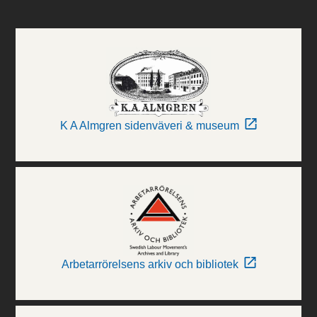
K A Almgren sidenväveri & museum
Arbetarrörelsens arkiv och bibliotek