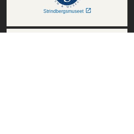
Strindbergsmuseet
Thielska Galleriet
Världskulturmuseerna