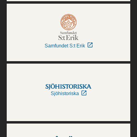
Samfundet S:t Erik
Sjöhistoriska