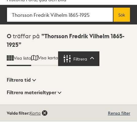
Sök
Fritextsök
Sök
Sökresultat
0
träffar på
Thorsson Fredrik Vilhelm 1865-
1925
Visa karta
Visa lista
Filtrera
Filtrera
Filtrera tid
Filtrera materialtyper
Visningsläge
Totalt
Valda filter:
Karta
Rensa filter
0
träffar
Lista
Karta