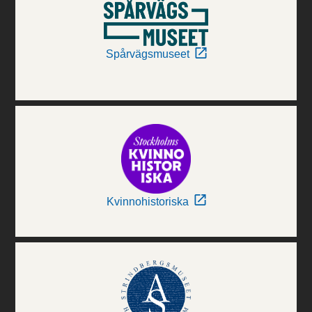
Spårvägsmuseet
Kvinnohistoriska