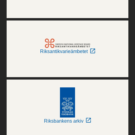
Riksantikvarieämbetet
Riksbankens arkiv