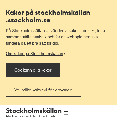
Kakor på stockholmskallan
.stockholm.se
På Stockholmskällan använder vi kakor, cookies, för att
sammanställa statistik och för att webbplatsen ska
fungera på ett bra sätt för dig.
Om kakor på Stockholmskällan
Godkänn alla kakor
Välj vilka kakor vi får använda
Till
Till
Stockholmskällan
navigationen
huvudinnehållet
Historia i ord, ljud och bild