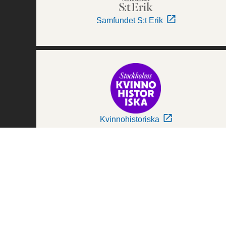
Samfundet S:t Erik
Kvinnohistoriska
Världskulturmuseerna