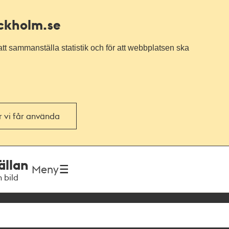
ockholm.se
tt sammanställa statistik och för att webbplatsen ska
or vi får använda
ällan
Meny
h bild