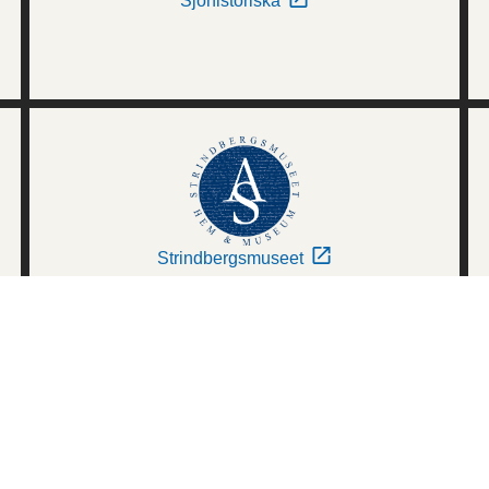
Sjöhistoriska
Strindbergsmuseet