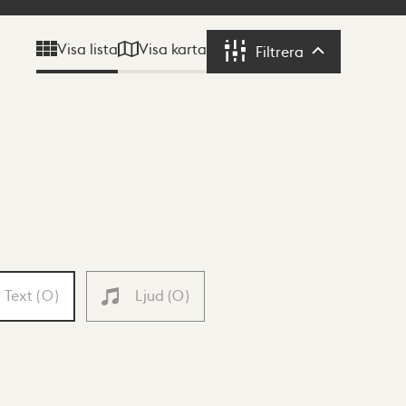
Visa karta
Visa lista
Filtrera
Filtrera
Text
(
0
)
Ljud
(
0
)