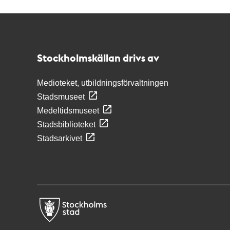
Kontakt
Stockholmskällan
Stockholmskällan drivs av
Medioteket, utbildningsförvaltningen
Stadsmuseet
Medeltidsmuseet
Stadsbiblioteket
Stadsarkivet