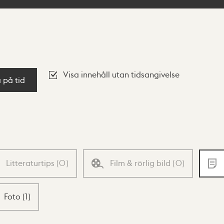
Visa innehåll utan tidsangivelse
a på tid
Litteraturtips
(
0
)
Film & rörlig bild
(
0
)
Foto
(
1
)