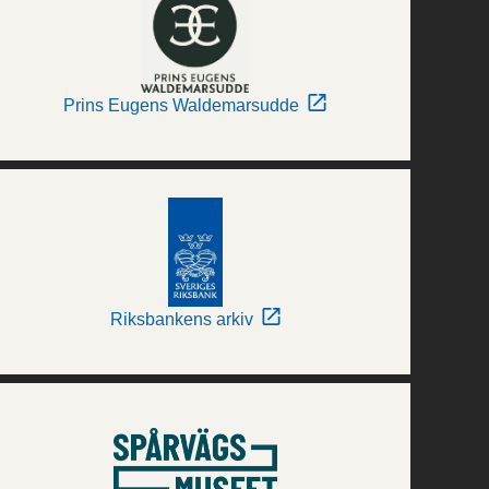
Prins Eugens Waldemarsudde
Riksbankens arkiv