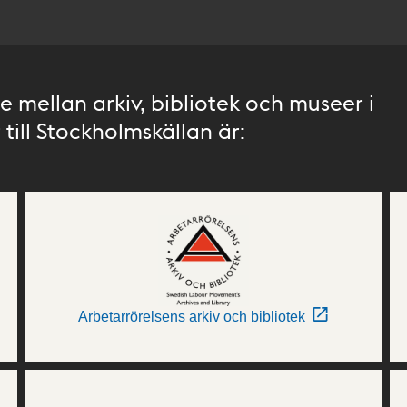
 mellan arkiv, bibliotek och museer i
till Stockholmskällan är:
Arbetarrörelsens arkiv och bibliotek