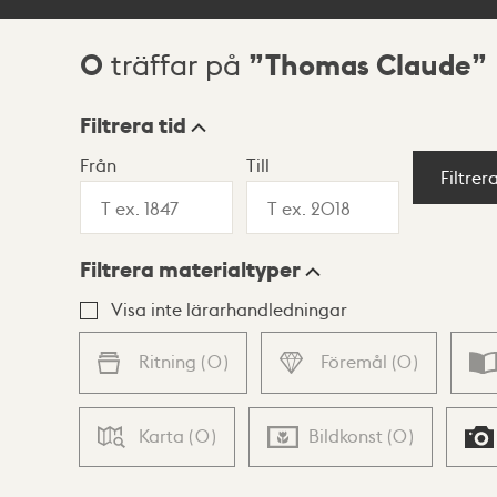
0
Thomas Claude
träffar på
Sökresultat
Filtrera tid
Från
Till
Visningsläge
Filtrer
Filtrera materialtyper
Lista
Karta
Visa inte lärarhandledningar
Ritning
(
0
)
Föremål
(
0
)
Karta
(
0
)
Bildkonst
(
0
)