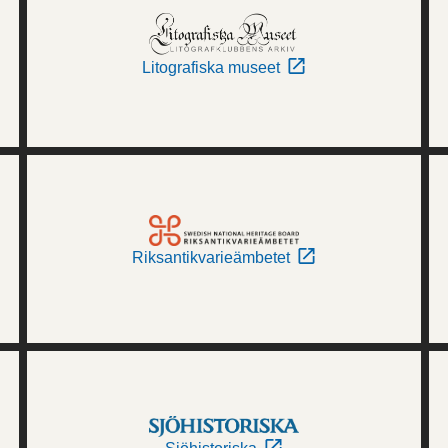
Litografiska museet
Riksantikvarieämbetet