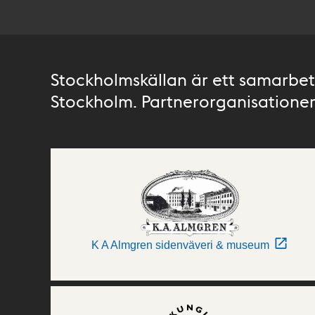
Stockholmskällan är ett samarbete
Stockholm. Partnerorganisationer 
K A Almgren sidenväveri & museum