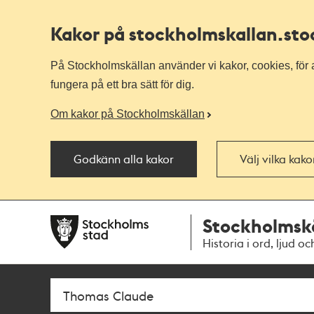
Kakor på stockholmskallan
.st
På Stockholmskällan använder vi kakor, cookies, för a
fungera på ett bra sätt för dig.
Om kakor på Stockholmskällan
Godkänn alla kakor
Välj vilka kak
Till
Till
Stockholmsk
navigationen
huvudinnehållet
Historia i ord, ljud oc
Sök
Fritextsök