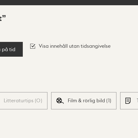
t
Visa innehåll utan tidsangivelse
a på tid
Litteraturtips
(
0
)
Film & rörlig bild
(
1
)