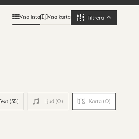
Visa karta
Visa lista
Filtrera
Filtrera
Text
(
35
)
Ljud
(
0
)
Karta
(
0
)