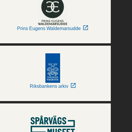
Prins Eugens Waldemarsudde
Riksbankens arkiv