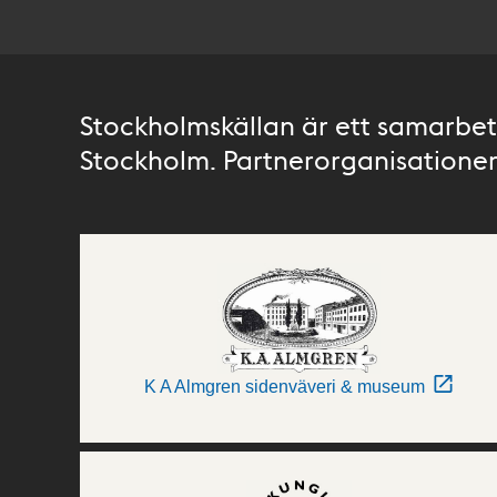
Stockholmskällan är ett samarbete
Stockholm. Partnerorganisationer 
K A Almgren sidenväveri & museum