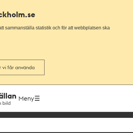
ockholm.se
tt sammanställa statistik och för att webbplatsen ska
or vi får använda
ällan
Meny
h bild