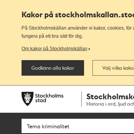
Kakor på stockholmskallan
.st
På Stockholmskällan använder vi kakor, cookies, för a
fungera på ett bra sätt för dig.
Om kakor på Stockholmskällan
Godkänn alla kakor
Välj vilka kak
Till
Till
Stockholmsk
navigationen
huvudinnehållet
Historia i ord, ljud oc
Sök
Fritextsök