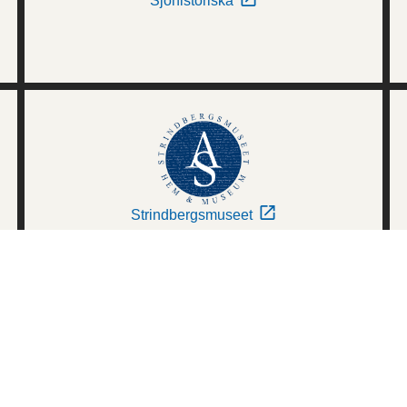
Sjöhistoriska
Strindbergsmuseet