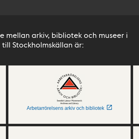
 mellan arkiv, bibliotek och museer i
till Stockholmskällan är:
Arbetarrörelsens arkiv och bibliotek