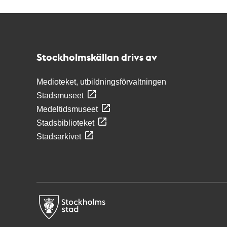
Kontakt
Stockholmskällan
Stockholmskällan drivs av
Medioteket, utbildningsförvaltningen
Stadsmuseet
Medeltidsmuseet
Stadsbiblioteket
Stadsarkivet