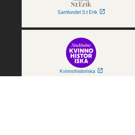
Samfundet S:t Erik
Kvinnohistoriska
Världskulturmuseerna