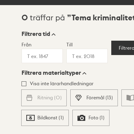
0
Tema kriminalite
träffar på
Sökresultat
Filtrera tid
Från
Till
Visningsläge
Filtrer
Filtrera materialtyper
Lista
Karta
Visa inte lärarhandledningar
Ritning
(
0
)
Föremål
(
13
)
Bildkonst
(
1
)
Foto
(
1
)