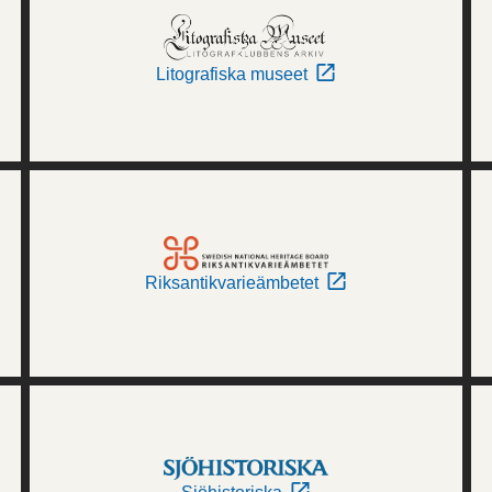
Litografiska museet
Riksantikvarieämbetet