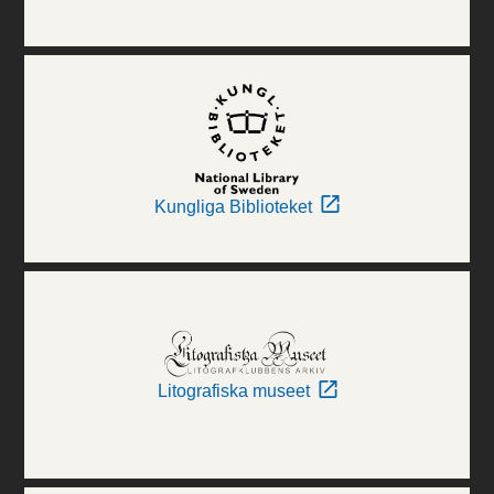
Kungliga Biblioteket
Litografiska museet