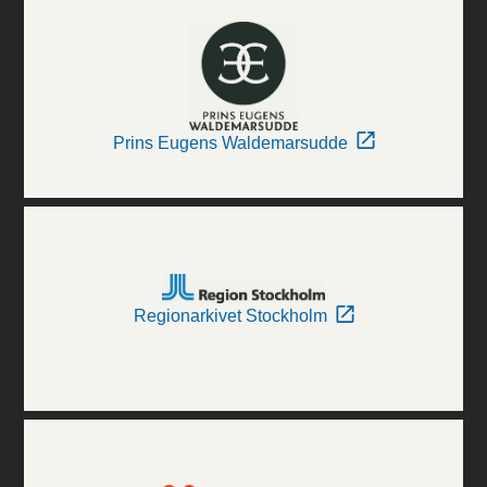
Prins Eugens Waldemarsudde
Regionarkivet Stockholm