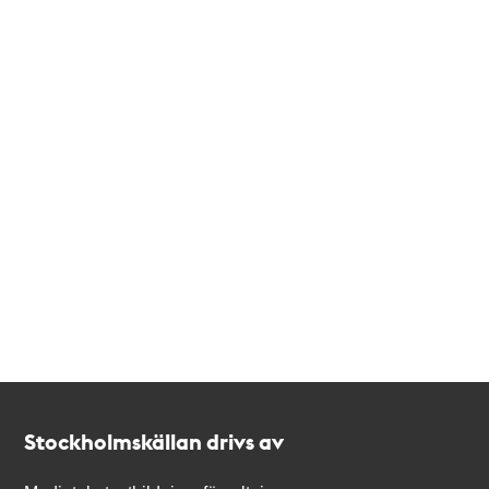
Kontakt
Stockholmskällan
Stockholmskällan drivs av