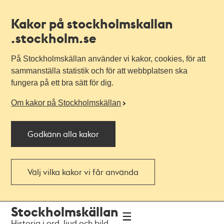
Kakor på stockholmskallan
.stockholm.se
På Stockholmskällan använder vi kakor, cookies, för att
sammanställa statistik och för att webbplatsen ska
fungera på ett bra sätt för dig.
Om kakor på Stockholmskällan
Godkänn alla kakor
Välj vilka kakor vi får använda
Till
Till
Stockholmskällan
navigationen
huvudinnehållet
Historia i ord, ljud och bild