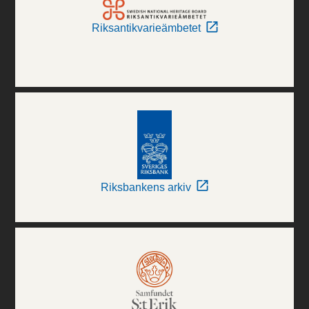
Riksantikvarieämbetet
Riksbankens arkiv