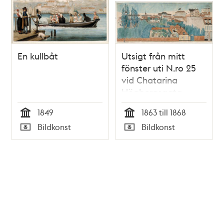
En kullbåt
Utsigt från mitt
fönster uti N.ro 25
vid Chatarina
Högbergsgata.
Johan Edholm (går
1849
1863 till 1868
på lection till)
Tid
Tid
Bildkonst
Bildkonst
Undertecknad
Typ
Typ