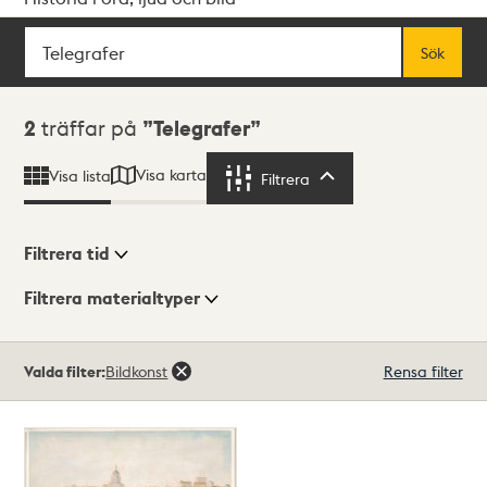
Sök
Fritextsök
Sök
Sökresultat
2
träffar på
Telegrafer
Visa karta
Visa lista
Filtrera
Filtrera
Filtrera tid
Filtrera materialtyper
Visningsläge
Totalt
Valda filter:
Bildkonst
Rensa filter
2
träffar
Lista
Karta