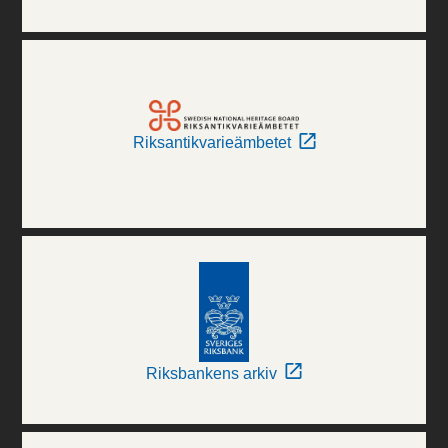
Riksantikvarieämbetet
Riksbankens arkiv