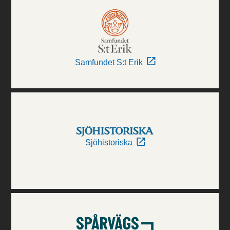
Samfundet S:t Erik
Sjöhistoriska