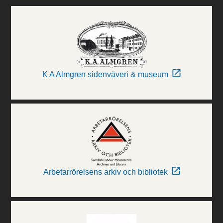
K A Almgren sidenväveri & museum
Arbetarrörelsens arkiv och bibliotek