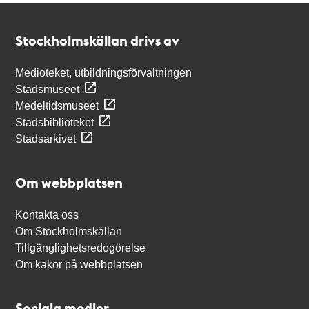
Kontakt
Stockholmskällan
Stockholmskällan drivs av
Medioteket, utbildningsförvaltningen
Stadsmuseet
Medeltidsmuseet
Stadsbiblioteket
Stadsarkivet
Om webbplatsen
Kontakta oss
Om Stockholmskällan
Tillgänglighetsredogörelse
Om kakor på webbplatsen
Sociala medier