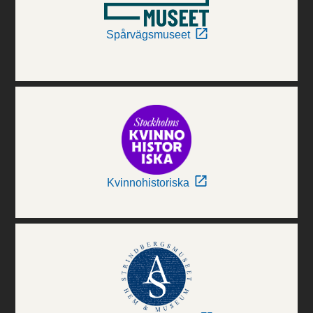
Spårvägsmuseet
Kvinnohistoriska