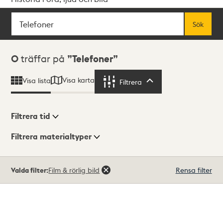
Sök
Fritextsök
Sök
Sökresultat
0
träffar på
Telefoner
Visa karta
Visa lista
Filtrera
Filtrera
Filtrera tid
Filtrera materialtyper
Visningsläge
Totalt
Valda filter:
Film & rörlig bild
Rensa filter
0
träffar
Lista
Karta