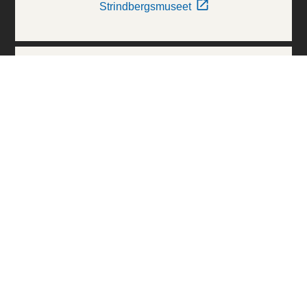
Strindbergsmuseet
Thielska Galleriet
Världskulturmuseerna