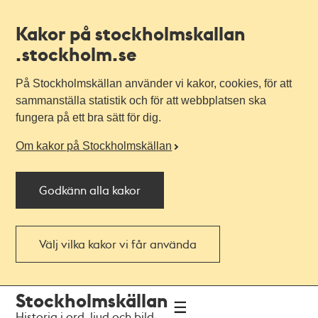
Kakor på stockholmskallan
.stockholm.se
På Stockholmskällan använder vi kakor, cookies, för att
sammanställa statistik och för att webbplatsen ska
fungera på ett bra sätt för dig.
Om kakor på Stockholmskällan
Godkänn alla kakor
Välj vilka kakor vi får använda
Till
Till
Stockholmskällan
navigationen
huvudinnehållet
Historia i ord, ljud och bild