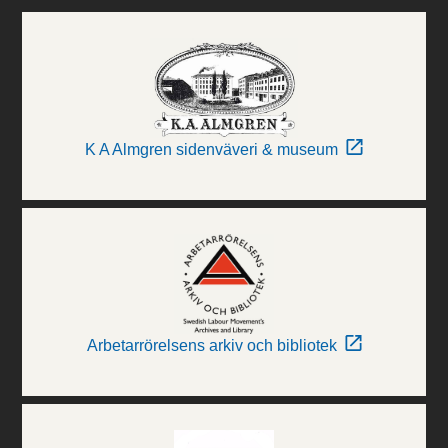
K A Almgren sidenväveri & museum
Arbetarrörelsens arkiv och bibliotek