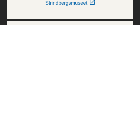
Strindbergsmuseet
Thielska Galleriet
Världskulturmuseerna