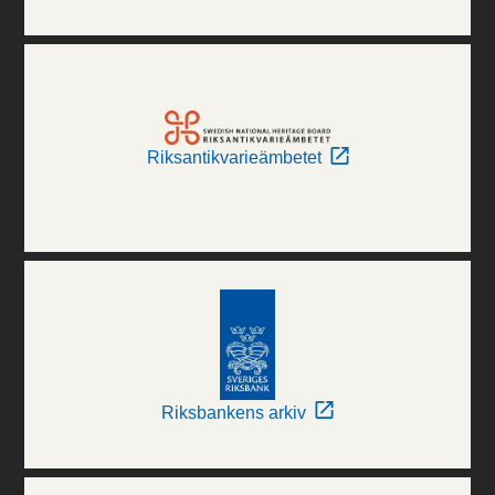
Riksantikvarieämbetet
Riksbankens arkiv