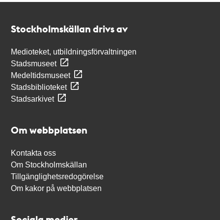
Kontakt
Stockholmskällan
Stockholmskällan drivs av
Medioteket, utbildningsförvaltningen
Stadsmuseet
Medeltidsmuseet
Stadsbiblioteket
Stadsarkivet
Om webbplatsen
Kontakta oss
Om Stockholmskällan
Tillgänglighetsredogörelse
Om kakor på webbplatsen
Sociala medier