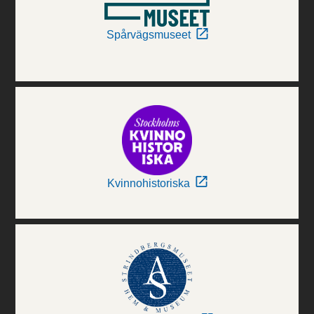
Spårvägsmuseet
Kvinnohistoriska