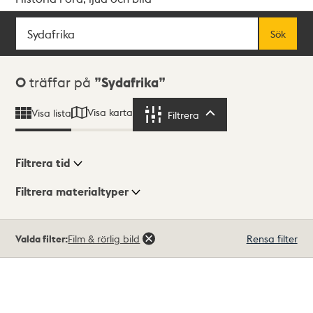
Sök
Fritextsök
Sök
Sökresultat
0
träffar på
Sydafrika
Visa karta
Visa lista
Filtrera
Filtrera
Filtrera tid
Filtrera materialtyper
Visningsläge
Totalt
Valda filter:
Film & rörlig bild
Rensa filter
0
träffar
Lista
Karta