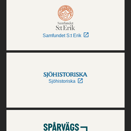
Samfundet S:t Erik
Sjöhistoriska