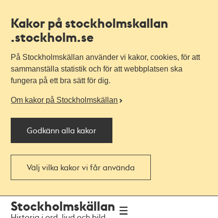
Kakor på stockholmskallan
.stockholm.se
På Stockholmskällan använder vi kakor, cookies, för att
sammanställa statistik och för att webbplatsen ska
fungera på ett bra sätt för dig.
Om kakor på Stockholmskällan
Godkänn alla kakor
Välj vilka kakor vi får använda
Till
Till
Stockholmskällan
navigationen
huvudinnehållet
Historia i ord, ljud och bild