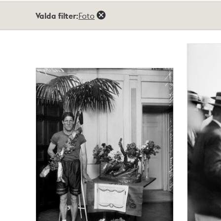
Totalt
Valda filter:
Foto
5
träffar