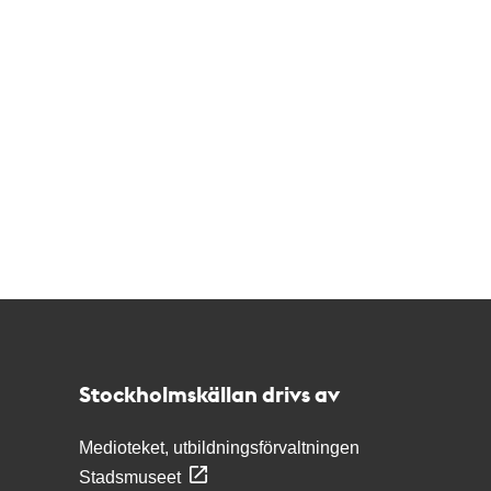
Kontakt
Stockholmskällan
Stockholmskällan drivs av
Medioteket, utbildningsförvaltningen
Stadsmuseet