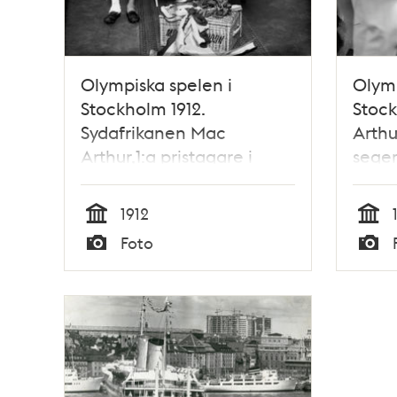
Olympiska spelen i
Olymp
Stockholm 1912.
Stock
Sydafrikanen Mac
Arthu
Arthur,1:a pristagare i
seger
maratonlöpning, med
den 14
sina priser.
1912
Tid
Tid
Foto
Typ
Typ