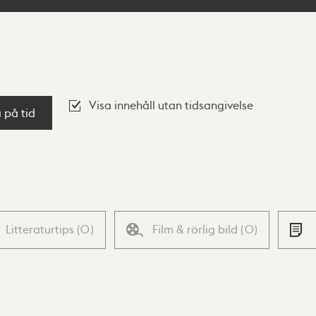
Visa innehåll utan tidsangivelse
a på tid
Litteraturtips
(
0
)
Film & rörlig bild
(
0
)