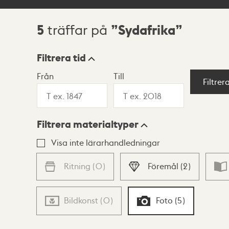
5
Sydafrika
träffar på
Sökresultat
Filtrera tid
Från
Till
Visningsläge
Filtrer
Filtrera materialtyper
Lista
Karta
Visa inte lärarhandledningar
Ritning
(
0
)
Föremål
(
2
)
Bildkonst
(
0
)
Foto
(
5
)