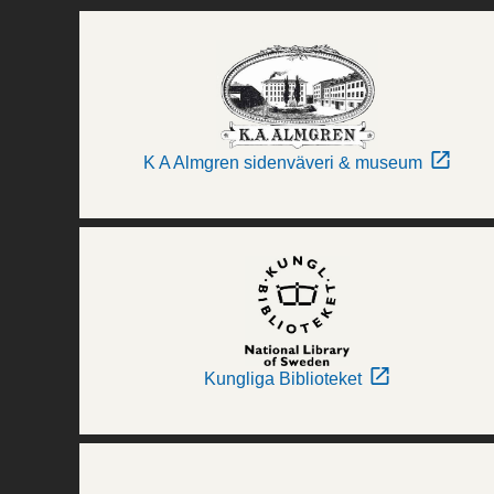
K A Almgren sidenväveri & museum
Kungliga Biblioteket