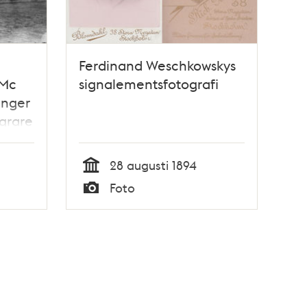
Ferdinand Weschkowskys
 Mc
signalementsfotografi
inger
grare
28 augusti 1894
Tid
Foto
Typ