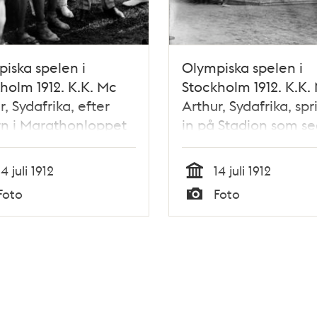
iska spelen i
Olympiska spelen i
holm 1912. K.K. Mc
Stockholm 1912. K.K.
r, Sydafrika, efter
Arthur, Sydafrika, spr
n i Marathonloppet
in på Stadion som se
 juli.
i marathonloppet.
14 juli 1912
14 juli 1912
Tid
Foto
Foto
Typ