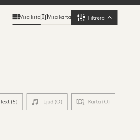
Visa karta
Visa lista
Filtrera
Filtrera
Text
(
5
)
Ljud
(
0
)
Karta
(
0
)