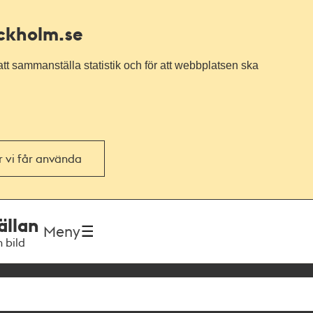
ockholm.se
tt sammanställa statistik och för att webbplatsen ska
or vi får använda
ällan
Meny
h bild