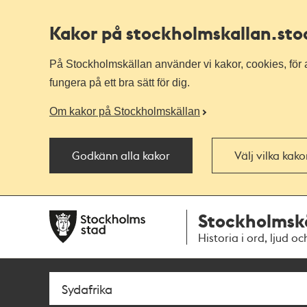
Kakor på stockholmskallan
.st
På Stockholmskällan använder vi kakor, cookies, för a
fungera på ett bra sätt för dig.
Om kakor på Stockholmskällan
Godkänn alla kakor
Välj vilka kak
Till
Till
Stockholmsk
navigationen
huvudinnehållet
Historia i ord, ljud oc
Sök
Fritextsök