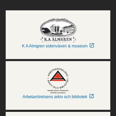
K A Almgren sidenväveri & museum
Arbetarrörelsens arkiv och bibliotek