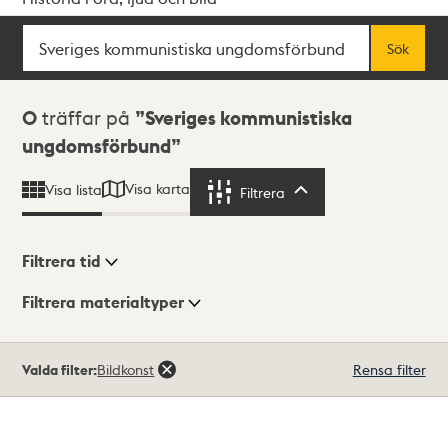
Sök
Fritextsök
Sök
Sökresultat
0
träffar på
Sveriges kommunistiska
ungdomsförbund
Visa karta
Visa lista
Filtrera
Filtrera
Filtrera tid
Filtrera materialtyper
Visningsläge
Totalt
Valda filter:
Bildkonst
Rensa filter
0
träffar
Lista
Karta