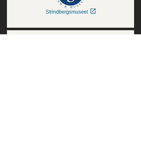
Strindbergsmuseet
Thielska Galleriet
Världskulturmuseerna