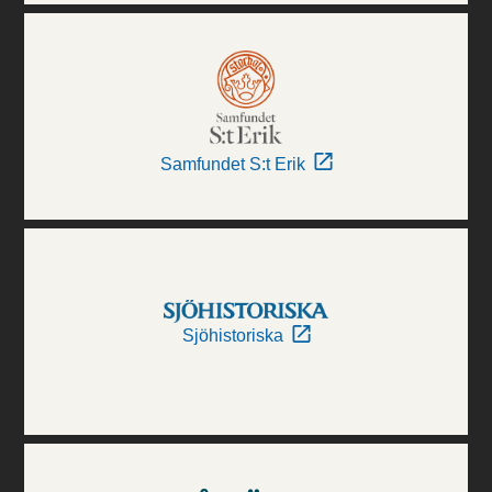
Samfundet S:t Erik
Sjöhistoriska