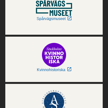
Spårvägsmuseet
Kvinnohistoriska