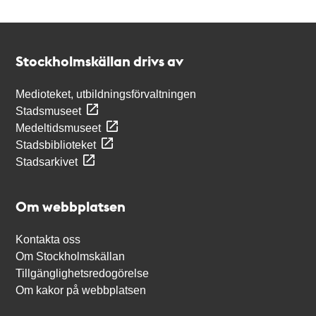
Kontakt
Stockholmskällan
Stockholmskällan drivs av
Medioteket, utbildningsförvaltningen
Stadsmuseet
Medeltidsmuseet
Stadsbiblioteket
Stadsarkivet
Om webbplatsen
Kontakta oss
Om Stockholmskällan
Tillgänglighetsredogörelse
Om kakor på webbplatsen