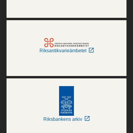
Riksantikvarieämbetet
Riksbankens arkiv