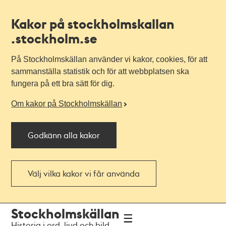
Kakor på stockholmskallan
.stockholm.se
På Stockholmskällan använder vi kakor, cookies, för att
sammanställa statistik och för att webbplatsen ska
fungera på ett bra sätt för dig.
Om kakor på Stockholmskällan
Godkänn alla kakor
Välj vilka kakor vi får använda
Till
Till
Stockholmskällan
navigationen
huvudinnehållet
Historia i ord, ljud och bild