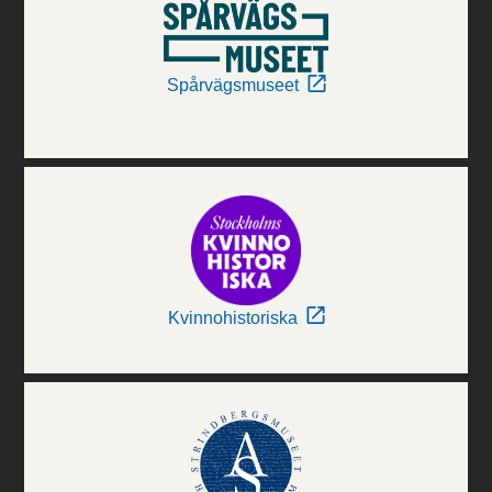
Spårvägsmuseet
Kvinnohistoriska