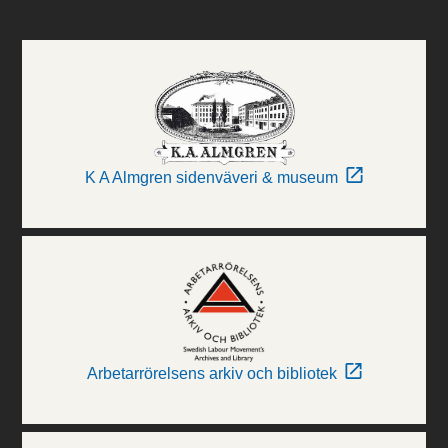
K A Almgren sidenväveri & museum
Arbetarrörelsens arkiv och bibliotek