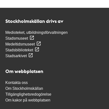
Kontakt
Stockholmskällan
Stockholmskällan drivs av
Medioteket, utbildningsförvaltningen
Stadsmuseet
Medeltidsmuseet
Stadsbiblioteket
Stadsarkivet
Om webbplatsen
Kontakta oss
Om Stockholmskällan
Tillgänglighetsredogörelse
Om kakor på webbplatsen