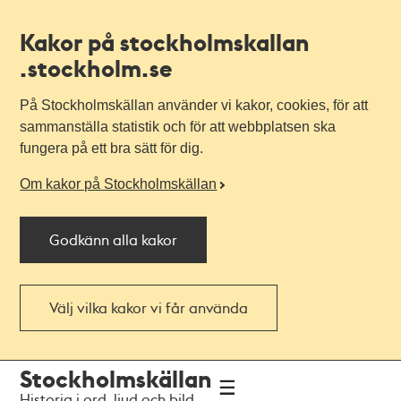
Kakor på stockholmskallan
.stockholm.se
På Stockholmskällan använder vi kakor, cookies, för att
sammanställa statistik och för att webbplatsen ska
fungera på ett bra sätt för dig.
Om kakor på Stockholmskällan
Godkänn alla kakor
Välj vilka kakor vi får använda
Till
Till
Stockholmskällan
navigationen
huvudinnehållet
Historia i ord, ljud och bild