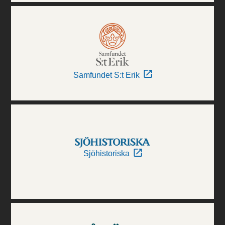
Samfundet S:t Erik
Sjöhistoriska