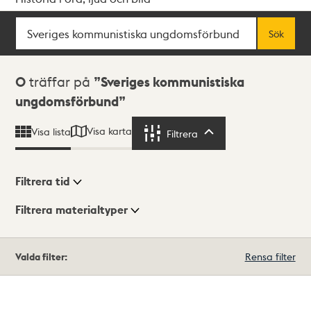
Sök
Fritextsök
Sök
Sökresultat
0
träffar på
Sveriges kommunistiska
ungdomsförbund
Visa karta
Visa lista
Filtrera
Filtrera
Filtrera tid
Filtrera materialtyper
Visningsläge
Totalt
Valda filter:
Rensa filter
0
träffar
Lista
Karta