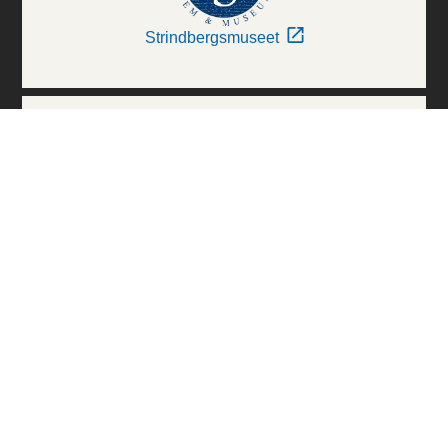
Strindbergsmuseet
Thielska Galleriet
Världskulturmuseerna