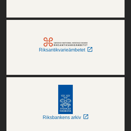
Riksantikvarieämbetet
Riksbankens arkiv