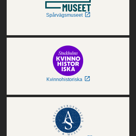
Spårvägsmuseet
Kvinnohistoriska