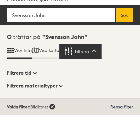
Sök
Fritextsök
Sök
Sökresultat
0
träffar på
Svensson John
Visa karta
Visa lista
Filtrera
Filtrera
Filtrera tid
Filtrera materialtyper
Visningsläge
Totalt
Valda filter:
Bildkonst
Rensa filter
0
träffar
Lista
Karta