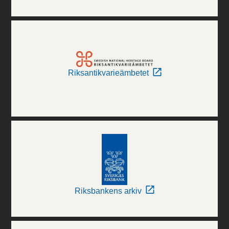
Riksantikvarieämbetet
Riksbankens arkiv