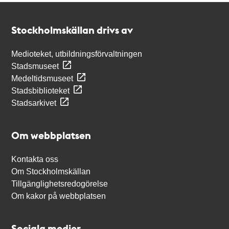
Kontakt
Stockholmskällan
Stockholmskällan drivs av
Medioteket, utbildningsförvaltningen
Stadsmuseet
Medeltidsmuseet
Stadsbiblioteket
Stadsarkivet
Om webbplatsen
Kontakta oss
Om Stockholmskällan
Tillgänglighetsredogörelse
Om kakor på webbplatsen
Sociala medier