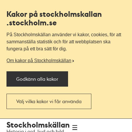
Kakor på stockholmskallan
.stockholm.se
På Stockholmskällan använder vi kakor, cookies, för att
sammanställa statistik och för att webbplatsen ska
fungera på ett bra sätt för dig.
Om kakor på Stockholmskällan
Godkänn alla kakor
Välj vilka kakor vi får använda
Till
Till
Stockholmskällan
navigationen
huvudinnehållet
Historia i ord, ljud och bild