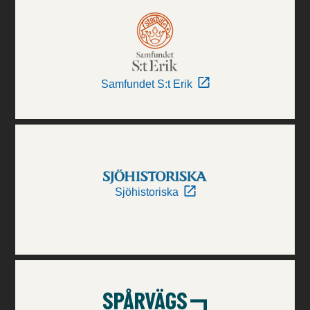
Samfundet S:t Erik
Sjöhistoriska