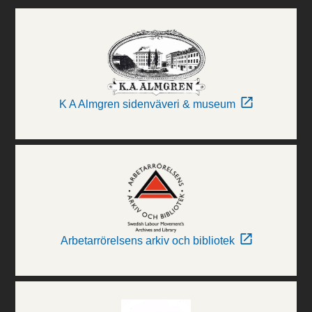
K A Almgren sidenväveri & museum
Arbetarrörelsens arkiv och bibliotek