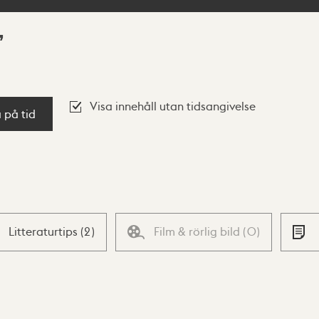
Visa innehåll utan tidsangivelse
a på tid
Litteraturtips
(
2
)
Film & rörlig bild
(
0
)