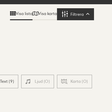
Visa karta
Visa lista
Filtrera
Filtrera
Text
(
9
)
Ljud
(
0
)
Karta
(
0
)