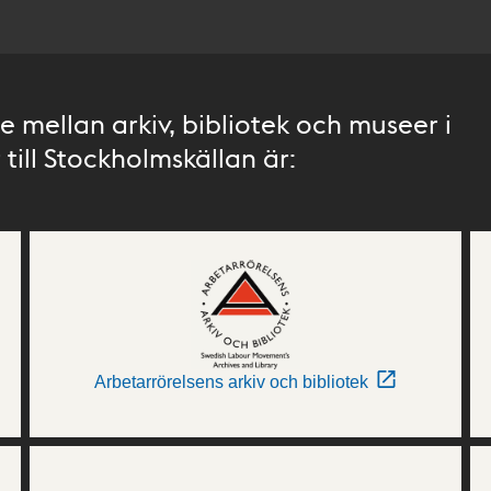
 mellan arkiv, bibliotek och museer i
till Stockholmskällan är:
Arbetarrörelsens arkiv och bibliotek