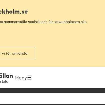
ockholm.se
tt sammanställa statistik och för att webbplatsen ska
or vi får använda
ällan
Meny
h bild