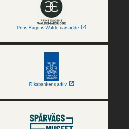
Prins Eugens Waldemarsudde
Riksbankens arkiv