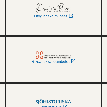
Litografiska museet
Riksantikvarieämbetet