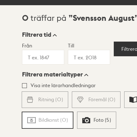
0
Svensson August
träffar på
Sökresultat
Filtrera tid
Från
Till
Visningsläge
Filtrer
Filtrera materialtyper
Lista
Karta
Visa inte lärarhandledningar
Ritning
(
0
)
Föremål
(
0
)
Bildkonst
(
0
)
Foto
(
5
)