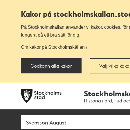
Kakor på stockholmskallan
.st
På Stockholmskällan använder vi kakor, cookies, för a
fungera på ett bra sätt för dig.
Om kakor på Stockholmskällan
Godkänn alla kakor
Välj vilka kak
Till
Till
Stockholmsk
navigationen
huvudinnehållet
Historia i ord, ljud oc
Sök
Fritextsök