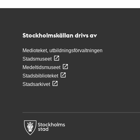
Kontakt
Stockholmskällan
Stockholmskällan drivs av
Medioteket, utbildningsförvaltningen
Stadsmuseet
Medeltidsmuseet
Stadsbiblioteket
Stadsarkivet