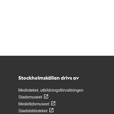
Kontakt
Stockholmskällan
Stockholmskällan drivs av
Medioteket, utbildningsförvaltningen
Stadsmuseet
Medeltidsmuseet
Stadsbiblioteket