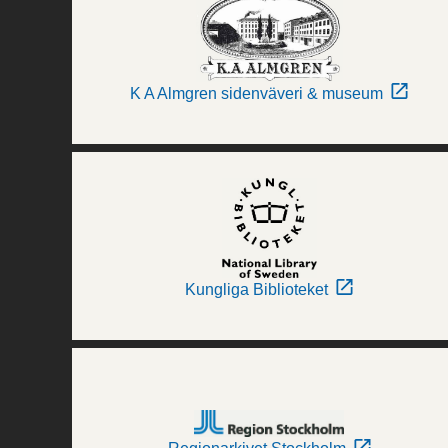
K A Almgren sidenväveri & museum
Kungliga Biblioteket