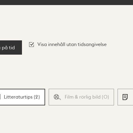
Visa innehåll utan tidsangivelse
a på tid
Litteraturtips
(
2
)
Film & rörlig bild
(
0
)