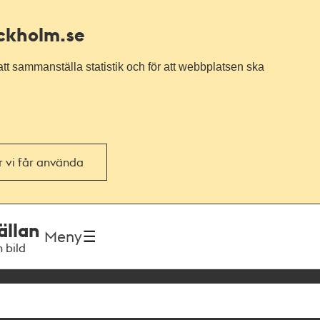
ockholm.se
tt sammanställa statistik och för att webbplatsen ska
or vi får använda
ällan
Meny
h bild