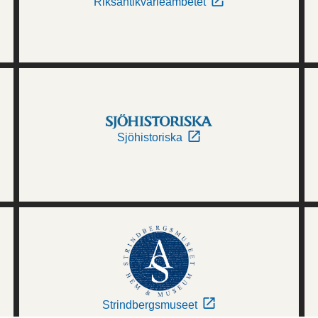
Riksantikvarieämbetet
Sjöhistoriska
Strindbergsmuseet