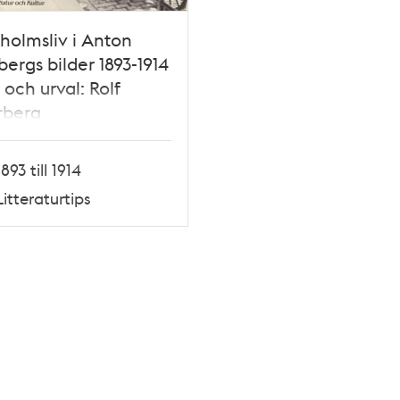
holmsliv i Anton
ergs bilder 1893-1914
t och urval: Rolf
rberg
1893 till 1914
Litteraturtips