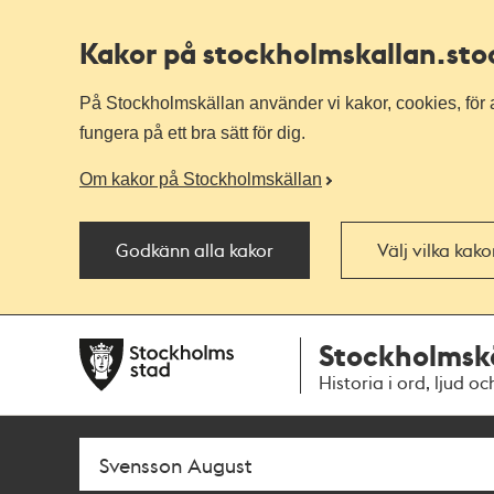
Kakor på stockholmskallan
.st
På Stockholmskällan använder vi kakor, cookies, för a
fungera på ett bra sätt för dig.
Om kakor på Stockholmskällan
Godkänn alla kakor
Välj vilka kak
Till
Till
Stockholmsk
navigationen
huvudinnehållet
Historia i ord, ljud oc
Sök
Fritextsök