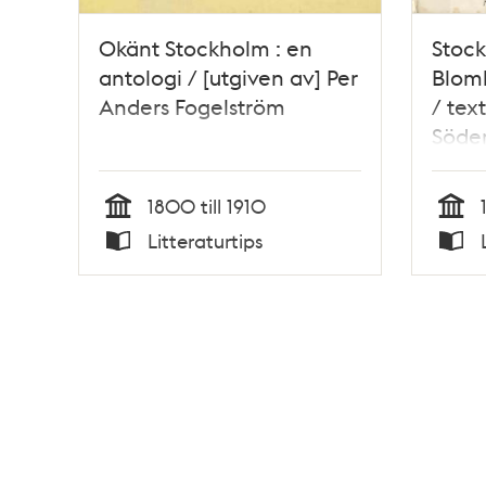
Okänt Stockholm : en
Stock
antologi / [utgiven av] Per
Blomb
Anders Fogelström
/ tex
Söde
1800 till 1910
Tid
Tid
Litteraturtips
Typ
Typ