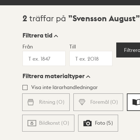
2
Svensson August
träffar på
Sökresultat
Filtrera tid
Från
Till
Visningsläge
Filtrer
Filtrera materialtyper
Lista
Karta
Visa inte lärarhandledningar
Ritning
(
0
)
Föremål
(
0
)
Bildkonst
(
0
)
Foto
(
5
)