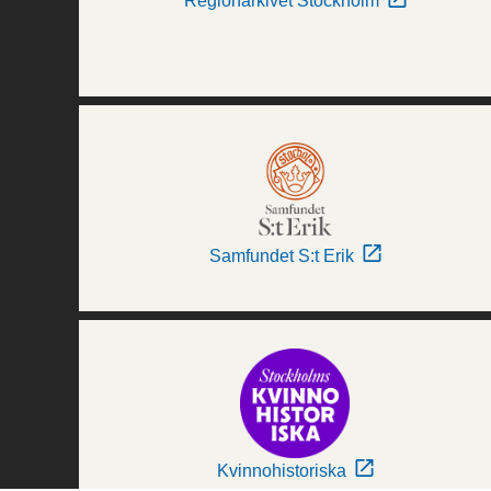
Regionarkivet Stockholm
Samfundet S:t Erik
Kvinnohistoriska