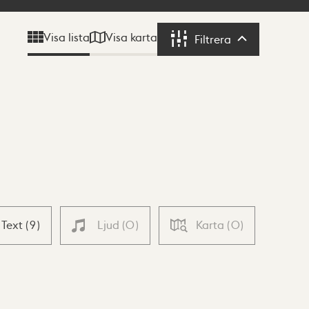
Visa karta
Visa lista
Filtrera
Filtrera
Text
(
9
)
Ljud
(
0
)
Karta
(
0
)