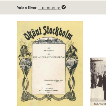
Totalt
Valda filter:
Litteraturtips
2
träffar