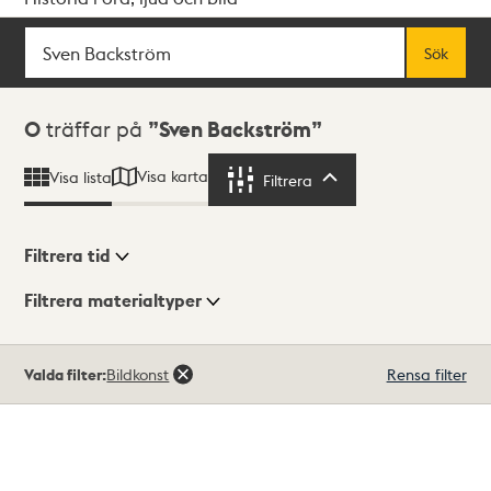
Sök
Fritextsök
Sök
Sökresultat
0
träffar på
Sven Backström
Visa karta
Visa lista
Filtrera
Filtrera
Filtrera tid
Filtrera materialtyper
Visningsläge
Totalt
Valda filter:
Bildkonst
Rensa filter
0
träffar
Lista
Karta