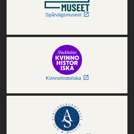
Spårvägsmuseet
Kvinnohistoriska