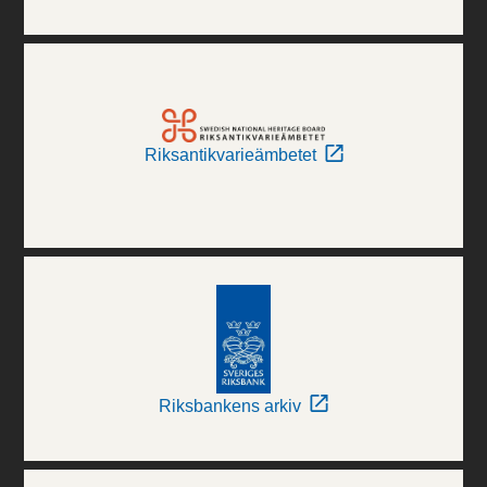
Riksantikvarieämbetet
Riksbankens arkiv