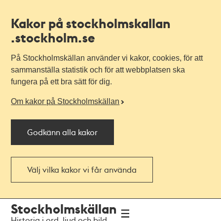
Kakor på stockholmskallan
.stockholm.se
På Stockholmskällan använder vi kakor, cookies, för att
sammanställa statistik och för att webbplatsen ska
fungera på ett bra sätt för dig.
Om kakor på Stockholmskällan
Godkänn alla kakor
Välj vilka kakor vi får använda
Till
Till
Stockholmskällan
navigationen
huvudinnehållet
Historia i ord, ljud och bild