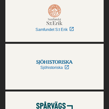
Samfundet S:t Erik
Sjöhistoriska