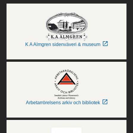
K A Almgren sidenväveri & museum
Arbetarrörelsens arkiv och bibliotek