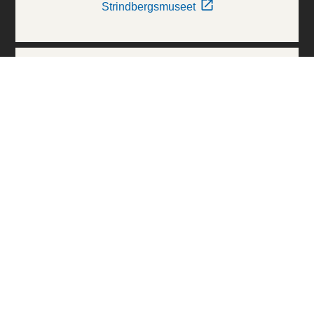
Strindbergsmuseet
Thielska Galleriet
Världskulturmuseerna