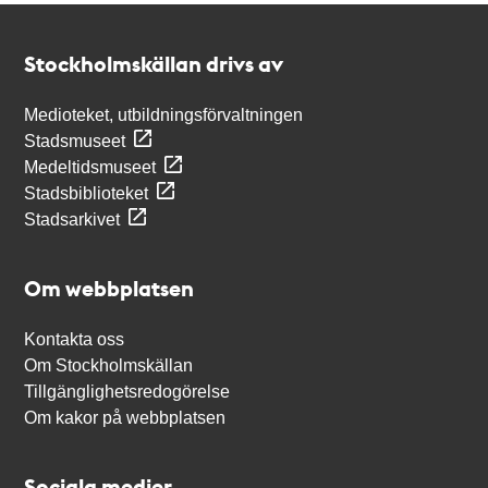
Kontakt
Stockholmskällan
Stockholmskällan drivs av
Medioteket, utbildningsförvaltningen
Stadsmuseet
Medeltidsmuseet
Stadsbiblioteket
Stadsarkivet
Om webbplatsen
Kontakta oss
Om Stockholmskällan
Tillgänglighetsredogörelse
Om kakor på webbplatsen
Sociala medier