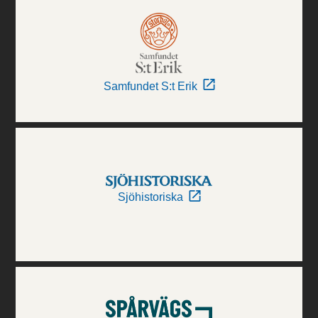
Samfundet S:t Erik
Sjöhistoriska