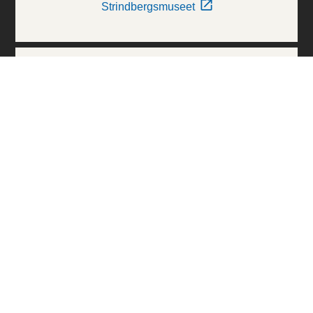
Strindbergsmuseet
Thielska Galleriet
Världskulturmuseerna