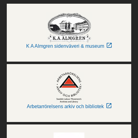
K A Almgren sidenväveri & museum
Arbetarrörelsens arkiv och bibliotek