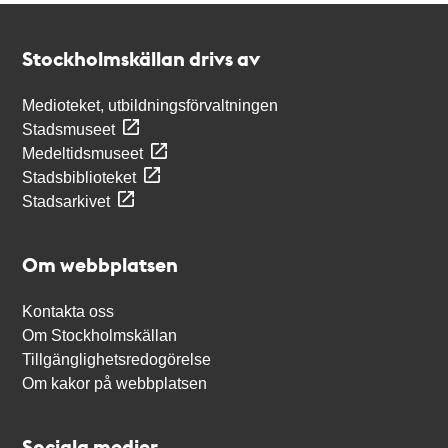
Kontakt
Stockholmskällan
Stockholmskällan drivs av
Medioteket, utbildningsförvaltningen
Stadsmuseet
Medeltidsmuseet
Stadsbiblioteket
Stadsarkivet
Om webbplatsen
Kontakta oss
Om Stockholmskällan
Tillgänglighetsredogörelse
Om kakor på webbplatsen
Sociala medier