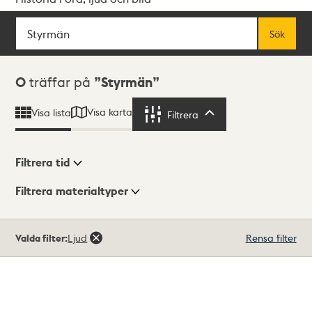
Sök
Fritextsök
Sök
Sökresultat
0
träffar på
Styrmän
Visa karta
Visa lista
Filtrera
Filtrera
Filtrera tid
Filtrera materialtyper
Visningsläge
Totalt
Valda filter:
Ljud
Rensa filter
0
träffar
Lista
Karta