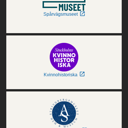
Spårvägsmuseet
Kvinnohistoriska