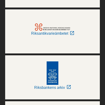
Riksantikvarieämbetet
Riksbankens arkiv