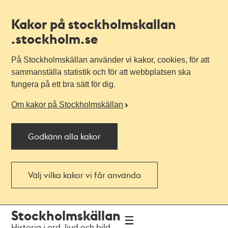
Kakor på stockholmskallan
.stockholm.se
På Stockholmskällan använder vi kakor, cookies, för att
sammanställa statistik och för att webbplatsen ska
fungera på ett bra sätt för dig.
Om kakor på Stockholmskällan
Godkänn alla kakor
Välj vilka kakor vi får använda
Till
Till
Stockholmskällan
navigationen
huvudinnehållet
Historia i ord, ljud och bild