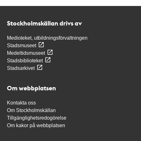
Kontakt
Stockholmskällan
Stockholmskällan drivs av
Medioteket, utbildningsförvaltningen
Stadsmuseet
Medeltidsmuseet
Stadsbiblioteket
Stadsarkivet
Om webbplatsen
Kontakta oss
Om Stockholmskällan
Tillgänglighetsredogörelse
Om kakor på webbplatsen