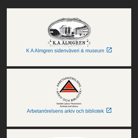
K A Almgren sidenväveri & museum
Arbetarrörelsens arkiv och bibliotek