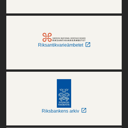
Riksantikvarieämbetet
Riksbankens arkiv