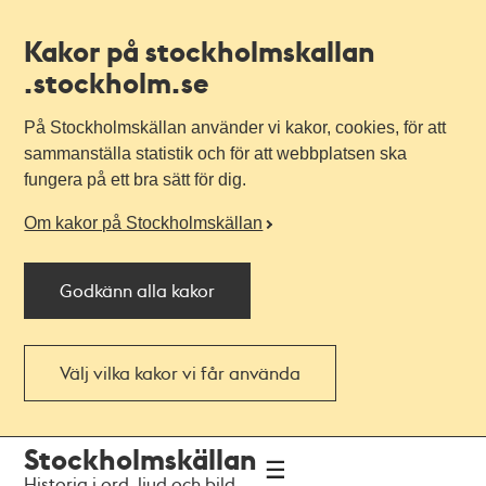
Kakor på stockholmskallan
.stockholm.se
På Stockholmskällan använder vi kakor, cookies, för att
sammanställa statistik och för att webbplatsen ska
fungera på ett bra sätt för dig.
Om kakor på Stockholmskällan
Godkänn alla kakor
Välj vilka kakor vi får använda
Till
Till
Stockholmskällan
navigationen
huvudinnehållet
Historia i ord, ljud och bild