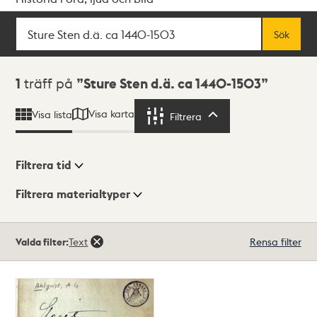
Sök
Fritextsök
Sök
Sökresultat
1
träff på
Sture Sten d.ä. ca 1440-1503
Visa karta
Visa lista
Filtrera
Filtrera
Filtrera tid
Filtrera materialtyper
Visningsläge
Totalt
Valda filter:
Text
Rensa filter
1
träffar
Lista
Karta