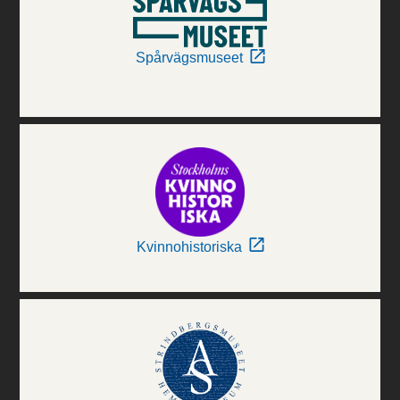
Spårvägsmuseet
Kvinnohistoriska