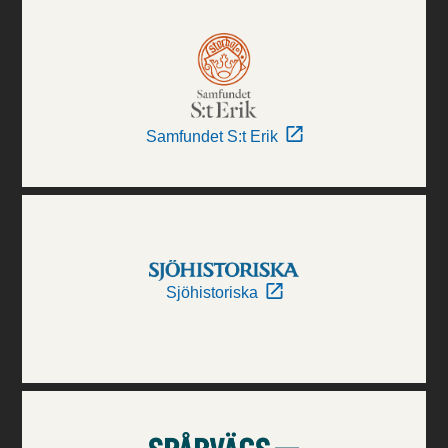
Samfundet S:t Erik
Sjöhistoriska