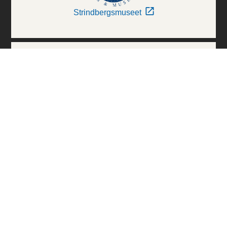
Strindbergsmuseet
Thielska Galleriet
Världskulturmuseerna