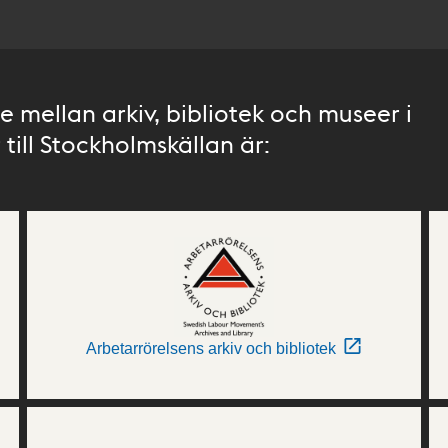
 mellan arkiv, bibliotek och museer i
till Stockholmskällan är:
Arbetarrörelsens arkiv och bibliotek