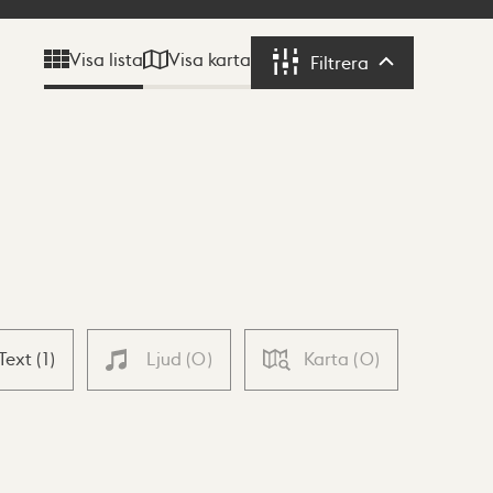
Visa karta
Visa lista
Filtrera
Filtrera
Text
(
1
)
Ljud
(
0
)
Karta
(
0
)