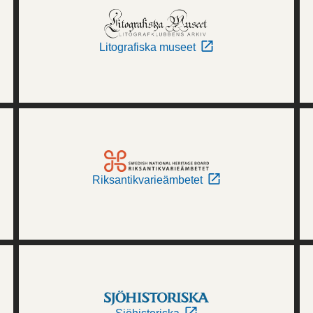
Litografiska museet
Riksantikvarieämbetet