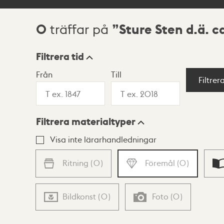
0
Sture Sten d.ä. 
träffar på
Sökresultat
Filtrera tid
Från
Till
Visningsläge
Filtrer
Filtrera materialtyper
Lista
Karta
Visa inte lärarhandledningar
Ritning
(
0
)
Föremål
(
0
)
Bildkonst
(
0
)
Foto
(
0
)