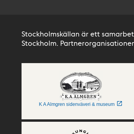
Stockholmskällan är ett samarbete
Stockholm. Partnerorganisationer 
K A Almgren sidenväveri & museum