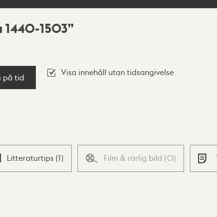
ca 1440-1503
Visa innehåll utan tidsangivelse
a på tid
Litteraturtips
(
1
)
Film & rörlig bild
(
0
)