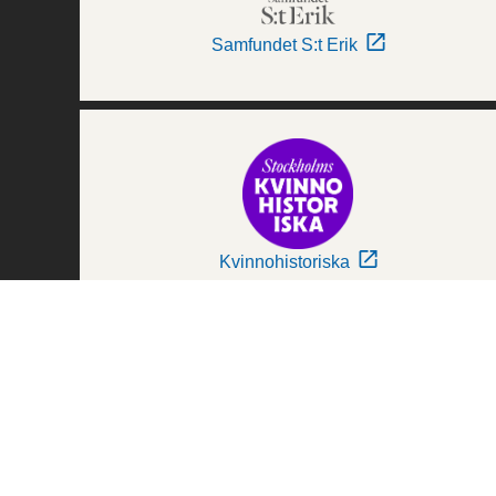
Samfundet S:t Erik
Kvinnohistoriska
Världskulturmuseerna