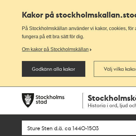
Kakor på stockholmskallan
.st
På Stockholmskällan använder vi kakor, cookies, för a
fungera på ett bra sätt för dig.
Om kakor på Stockholmskällan
Godkänn alla kakor
Välj vilka kak
Till
Till
Stockholmsk
navigationen
huvudinnehållet
Historia i ord, ljud oc
Sök
Fritextsök