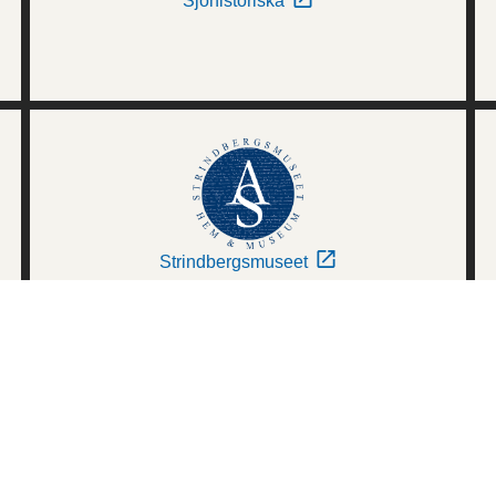
Sjöhistoriska
Strindbergsmuseet