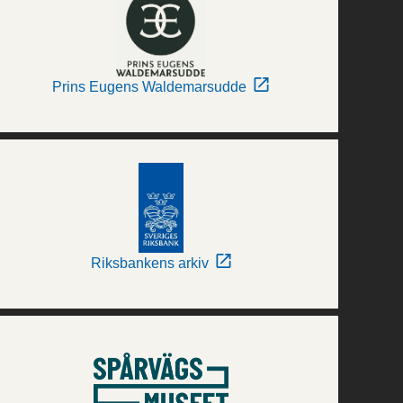
Prins Eugens Waldemarsudde
Riksbankens arkiv