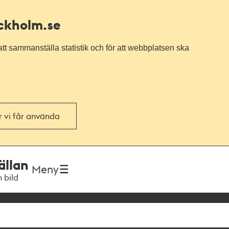
ockholm.se
tt sammanställa statistik och för att webbplatsen ska
or vi får använda
ällan
Meny
h bild