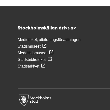
Kontakt
Stockholmskällan
Stockholmskällan drivs av
Medioteket, utbildningsförvaltningen
Stadsmuseet
Medeltidsmuseet
Stadsbiblioteket
Stadsarkivet