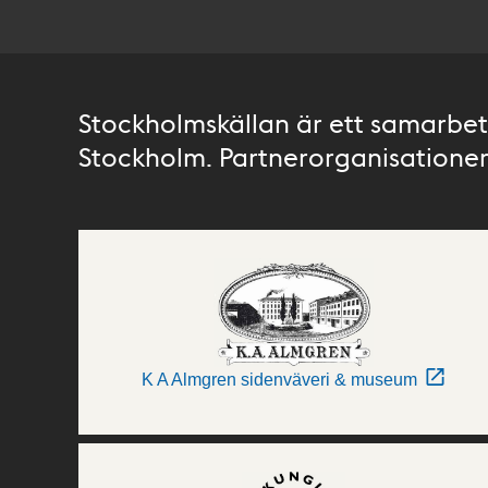
Stockholmskällan är ett samarbete
Stockholm. Partnerorganisationer 
K A Almgren sidenväveri & museum