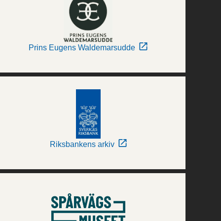
Prins Eugens Waldemarsudde
Riksbankens arkiv