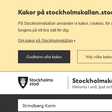
Kakor på stockholmskallan
.st
På Stockholmskällan använder vi kakor, cookies, för a
fungera på ett bra sätt för dig.
Om kakor på Stockholmskällan
Godkänn alla kakor
Välj vilka kak
Till
Till
Stockholmsk
navigationen
huvudinnehållet
Historia i ord, ljud oc
Sök
Fritextsök