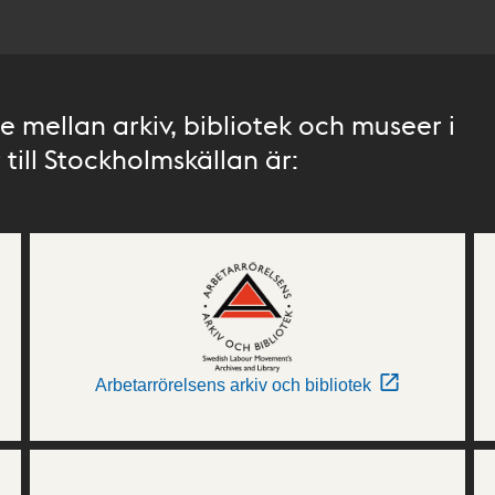
 mellan arkiv, bibliotek och museer i
till Stockholmskällan är:
Arbetarrörelsens arkiv och bibliotek