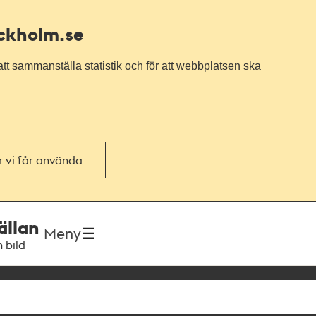
ockholm.se
tt sammanställa statistik och för att webbplatsen ska
or vi får använda
ällan
Meny
h bild