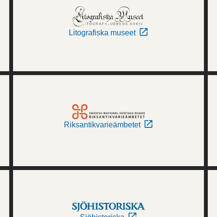
Litografiska museet
Riksantikvarieämbetet