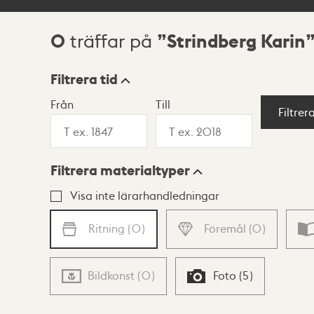
0
Strindberg Karin
träffar på
Sökresultat
Filtrera tid
Från
Till
Visningsläge
Filtrer
Filtrera materialtyper
Lista
Karta
Visa inte lärarhandledningar
Ritning
(
0
)
Föremål
(
0
)
Bildkonst
(
0
)
Foto
(
5
)