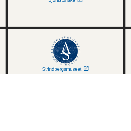
Sjöhistoriska
Strindbergsmuseet