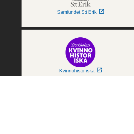
Samfundet S:t Erik
Kvinnohistoriska
Världskulturmuseerna