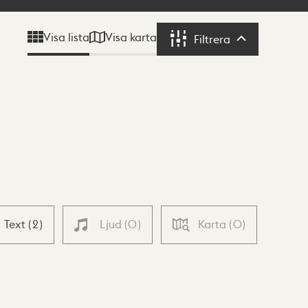
Visa karta
Visa lista
Filtrera
Filtrera
Text
(
2
)
Ljud
(
0
)
Karta
(
0
)