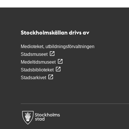
Kontakt
Stockholmskällan
Stockholmskällan drivs av
Medioteket, utbildningsförvaltningen
Stadsmuseet
Medeltidsmuseet
Stadsbiblioteket
Stadsarkivet