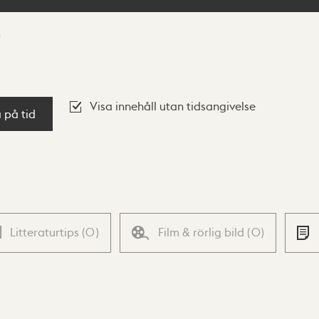
Visa innehåll utan tidsangivelse
a på tid
Litteraturtips
(
0
)
Film & rörlig bild
(
0
)