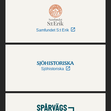
Samfundet S:t Erik
Sjöhistoriska