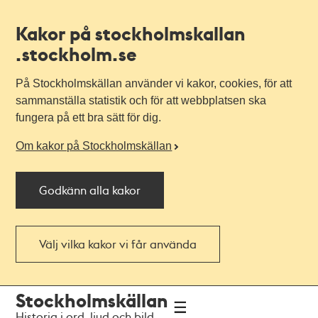
Kakor på stockholmskallan
.stockholm.se
På Stockholmskällan använder vi kakor, cookies, för att
sammanställa statistik och för att webbplatsen ska
fungera på ett bra sätt för dig.
Om kakor på Stockholmskällan
Godkänn alla kakor
Välj vilka kakor vi får använda
Till
Till
Stockholmskällan
navigationen
huvudinnehållet
Historia i ord, ljud och bild