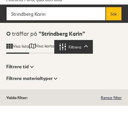
Sök
Fritextsök
Sök
Sökresultat
0
träffar på
Strindberg Karin
Visa karta
Visa lista
Filtrera
Filtrera
Filtrera tid
Filtrera materialtyper
Visningsläge
Totalt
Valda filter:
Rensa filter
0
träffar
Lista
Karta