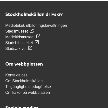
Kontakt
Stockholmskällan
Stockholmskällan drivs av
Medioteket, utbildningsförvaltningen
Stadsmuseet
Medeltidsmuseet
Stadsbiblioteket
Stadsarkivet
Om webbplatsen
Kontakta oss
Om Stockholmskällan
Tillgänglighetsredogörelse
Om kakor på webbplatsen
Sociala medier