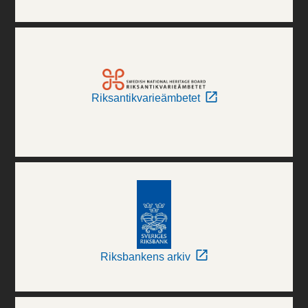
Riksantikvarieämbetet
Riksbankens arkiv