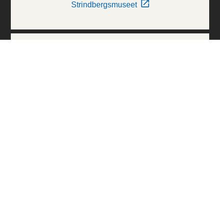
Strindbergsmuseet
Thielska Galleriet
Världskulturmuseerna