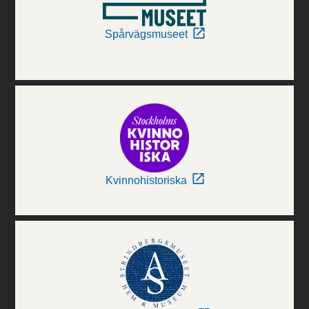
Spårvägsmuseet
Kvinnohistoriska