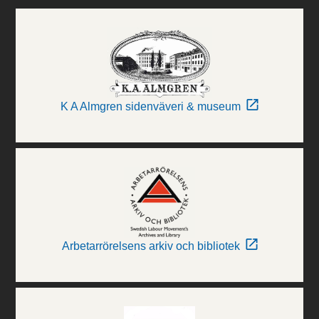
K A Almgren sidenväveri & museum
Arbetarrörelsens arkiv och bibliotek