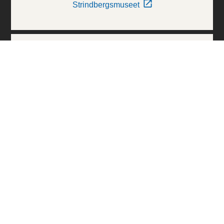
Strindbergsmuseet
Thielska Galleriet
Världskulturmuseerna