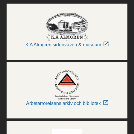
K A Almgren sidenväveri & museum
Arbetarrörelsens arkiv och bibliotek