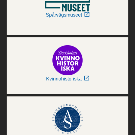
Spårvägsmuseet
Kvinnohistoriska