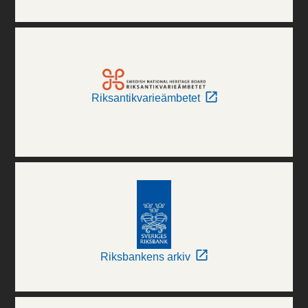
Riksantikvarieämbetet
Riksbankens arkiv