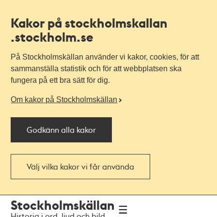
Kakor på stockholmskallan
.stockholm.se
På Stockholmskällan använder vi kakor, cookies, för att
sammanställa statistik och för att webbplatsen ska
fungera på ett bra sätt för dig.
Om kakor på Stockholmskällan
Godkänn alla kakor
Välj vilka kakor vi får använda
Till
Till
Stockholmskällan
navigationen
huvudinnehållet
Historia i ord, ljud och bild