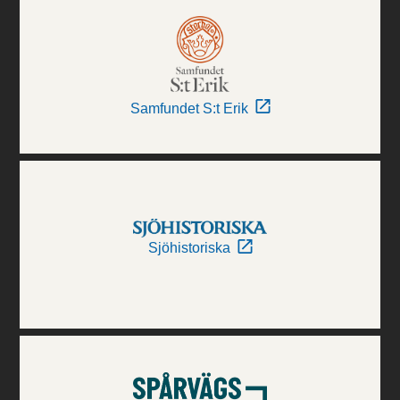
Samfundet S:t Erik
Sjöhistoriska