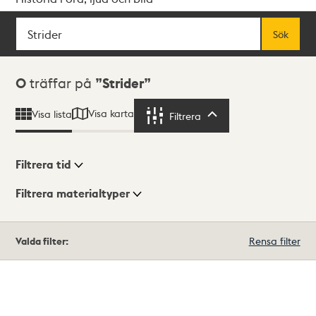
Sök
Fritextsök
Sök
Sökresultat
0
träffar på
Strider
Visa karta
Visa lista
Filtrera
Filtrera
Filtrera tid
Filtrera materialtyper
Visningsläge
Totalt
Valda filter:
Rensa filter
0
träffar
Lista
Karta