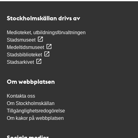
Kontakt
Stockholmskällan
Stockholmskällan drivs av
Medioteket, utbildningsförvaltningen
Stadsmuseet
Medeltidsmuseet
Stadsbiblioteket
Stadsarkivet
Om webbplatsen
Kontakta oss
Om Stockholmskällan
Tillgänglighetsredogörelse
Om kakor på webbplatsen
Sociala medier