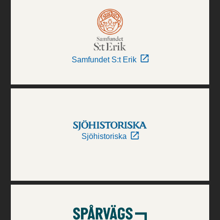
Samfundet S:t Erik
Sjöhistoriska