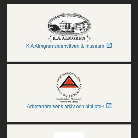
K A Almgren sidenväveri & museum
Arbetarrörelsens arkiv och bibliotek