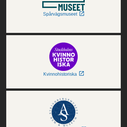
Spårvägsmuseet
Kvinnohistoriska