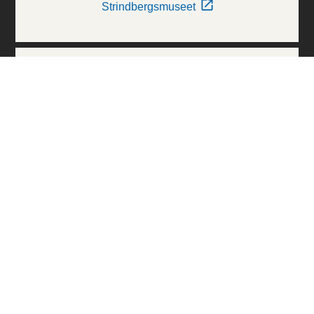
Strindbergsmuseet
Thielska Galleriet
Världskulturmuseerna