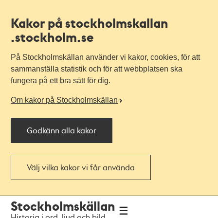
Kakor på stockholmskallan
.stockholm.se
På Stockholmskällan använder vi kakor, cookies, för att
sammanställa statistik och för att webbplatsen ska
fungera på ett bra sätt för dig.
Om kakor på Stockholmskällan
Godkänn alla kakor
Välj vilka kakor vi får använda
Till
Till
Stockholmskällan
navigationen
huvudinnehållet
Historia i ord, ljud och bild