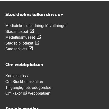
Kontakt
Stockholmskällan
Stockholmskällan drivs av
Medioteket, utbildningsförvaltningen
Stadsmuseet
Medeltidsmuseet
Stadsbiblioteket
Stadsarkivet
Om webbplatsen
Kontakta oss
Om Stockholmskällan
Tillgänglighetsredogörelse
Om kakor på webbplatsen
Sociala medier