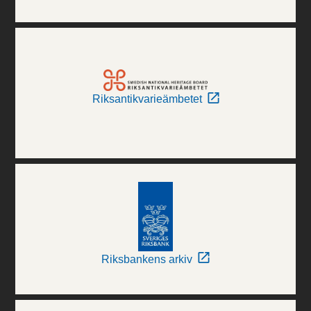
Riksantikvarieämbetet
Riksbankens arkiv