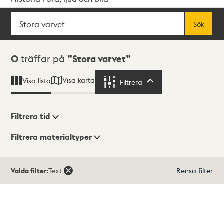
Sök
Fritextsök
Sök
Sökresultat
0
träffar på
Stora varvet
Visa karta
Visa lista
Filtrera
Filtrera
Filtrera tid
Filtrera materialtyper
Visningsläge
Totalt
Valda filter:
Text
Rensa filter
0
träffar
Lista
Karta