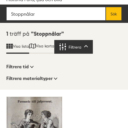
Sök
Fritextsök
Sök
Sökresultat
1
träff på
Stoppnålar
Visa karta
Visa lista
Filtrera
Filtrera
Filtrera tid
Filtrera materialtyper
Visningsläge
Totalt
1
träffar
Lista
Karta