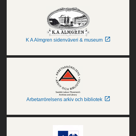
K A Almgren sidenväveri & museum
Arbetarrörelsens arkiv och bibliotek