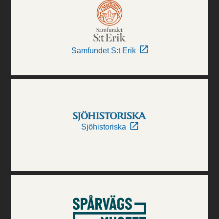
Samfundet S:t Erik
Sjöhistoriska