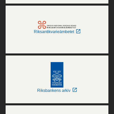
Riksantikvarieämbetet
Riksbankens arkiv