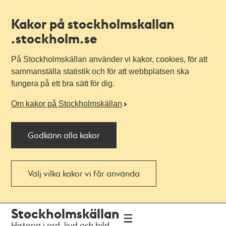
Kakor på stockholmskallan
.stockholm.se
På Stockholmskällan använder vi kakor, cookies, för att
sammanställa statistik och för att webbplatsen ska
fungera på ett bra sätt för dig.
Om kakor på Stockholmskällan
Godkänn alla kakor
Välj vilka kakor vi får använda
Till
Till
Stockholmskällan
navigationen
huvudinnehållet
Historia i ord, ljud och bild