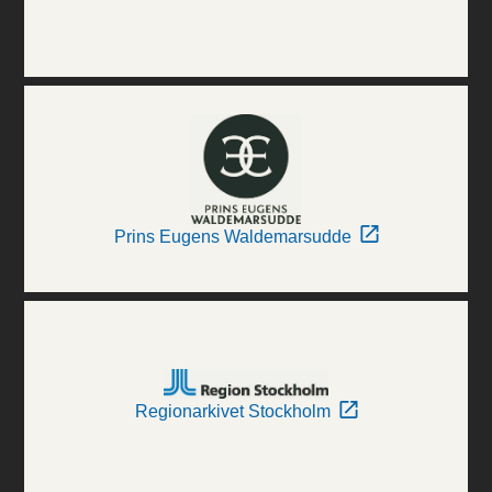
Prins Eugens Waldemarsudde
Regionarkivet Stockholm