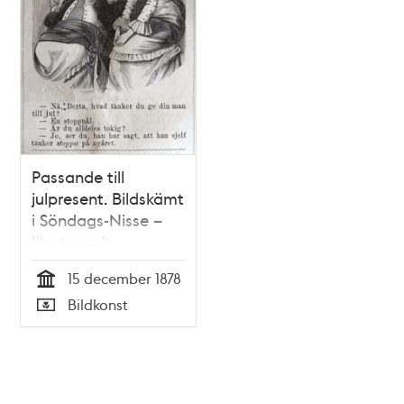
Passande till
julpresent. Bildskämt
i Söndags-Nisse –
Illustreradt
Veckoblad för
15 december 1878
Skämt, Humor och
Tid
Bildkonst
Satir, nr 50, den 15
Typ
december 1878