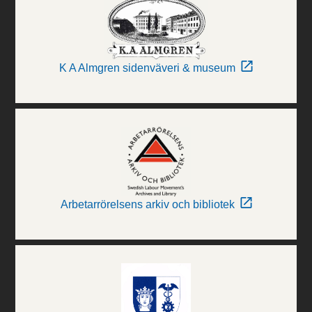
K A Almgren sidenväveri & museum
Arbetarrörelsens arkiv och bibliotek