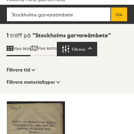
Sök
Fritextsök
Sök
Sökresultat
1
träff på
Stockholms garvareämbete
Visa karta
Visa lista
Filtrera
Filtrera
Filtrera tid
Filtrera materialtyper
Visningsläge
Totalt
1
träffar
Lista
Karta