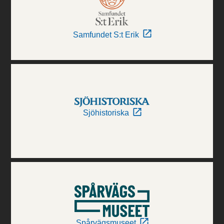
Samfundet S:t Erik
Sjöhistoriska
Spårvägsmuseet