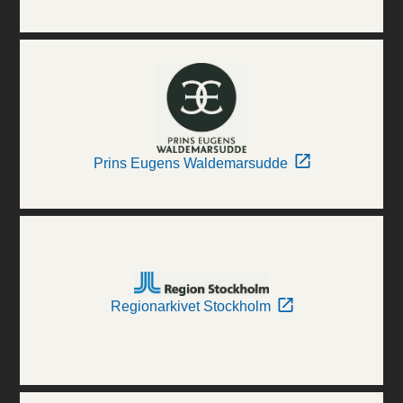
Prins Eugens Waldemarsudde
Regionarkivet Stockholm