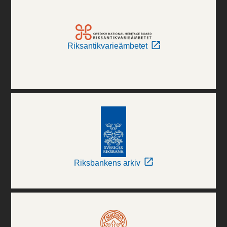
Riksantikvarieämbetet
Riksbankens arkiv