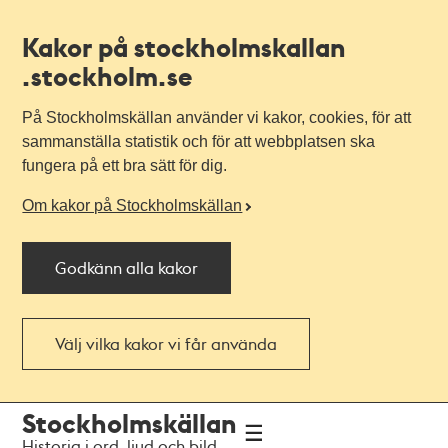
Kakor på stockholmskallan
.stockholm.se
På Stockholmskällan använder vi kakor, cookies, för att
sammanställa statistik och för att webbplatsen ska
fungera på ett bra sätt för dig.
Om kakor på Stockholmskällan
Godkänn alla kakor
Välj vilka kakor vi får använda
Till
Till
Stockholmskällan
navigationen
huvudinnehållet
Historia i ord, ljud och bild