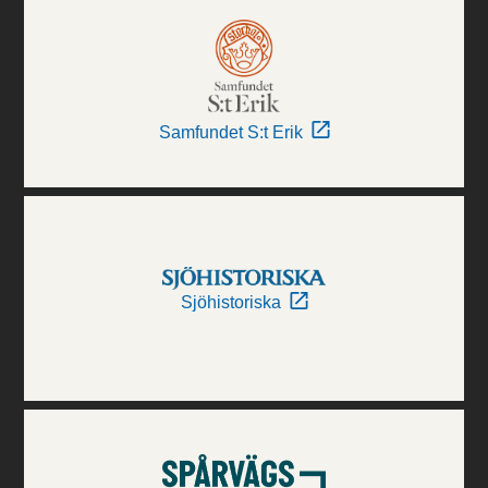
Samfundet S:t Erik
Sjöhistoriska