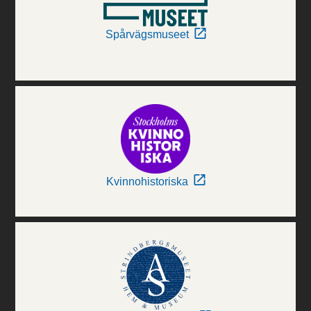
Spårvägsmuseet
Kvinnohistoriska