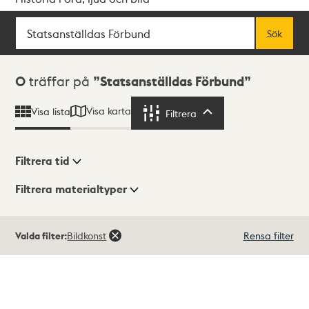
Sök
Fritextsök
Sök
Sökresultat
0
träffar på
Statsanställdas Förbund
Visa karta
Visa lista
Filtrera
Filtrera
Filtrera tid
Filtrera materialtyper
Visningsläge
Totalt
Valda filter:
Bildkonst
Rensa filter
0
träffar
Lista
Karta