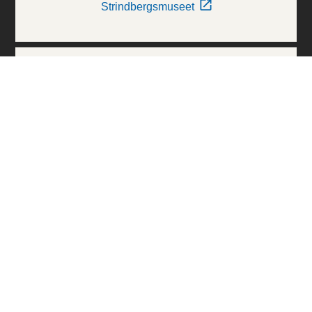
Strindbergsmuseet
Thielska Galleriet
Världskulturmuseerna