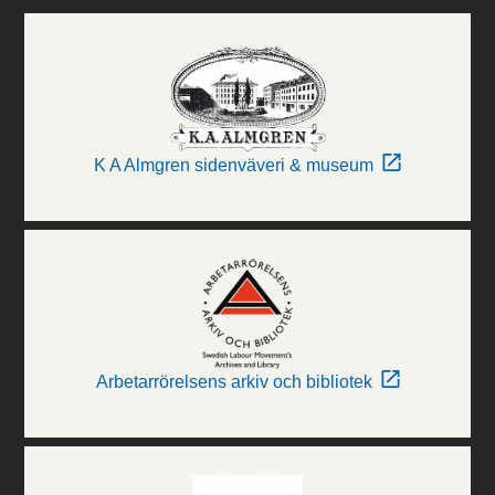
K A Almgren sidenväveri & museum
Arbetarrörelsens arkiv och bibliotek