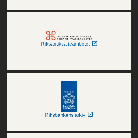
Riksantikvarieämbetet
Riksbankens arkiv