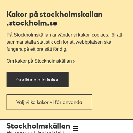
Kakor på stockholmskallan
.stockholm.se
På Stockholmskällan använder vi kakor, cookies, för att
sammanställa statistik och för att webbplatsen ska
fungera på ett bra sätt för dig.
Om kakor på Stockholmskällan
Godkänn alla kakor
Välj vilka kakor vi får använda
Till
Till
Stockholmskällan
navigationen
huvudinnehållet
Historia i ord, ljud och bild