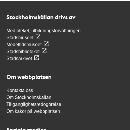
Kontakt
Stockholmskällan
Stockholmskällan drivs av
Medioteket, utbildningsförvaltningen
Stadsmuseet
Medeltidsmuseet
Stadsbiblioteket
Stadsarkivet
Om webbplatsen
Kontakta oss
Om Stockholmskällan
Tillgänglighetsredogörelse
Om kakor på webbplatsen
Sociala medier