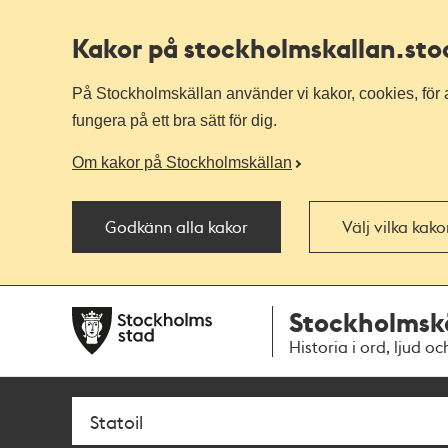
Kakor på stockholmskallan
.st
På Stockholmskällan använder vi kakor, cookies, för a
fungera på ett bra sätt för dig.
Om kakor på Stockholmskällan
Godkänn alla kakor
Välj vilka kak
Till
Till
Stockholmsk
navigationen
huvudinnehållet
Historia i ord, ljud oc
Sök
Fritextsök