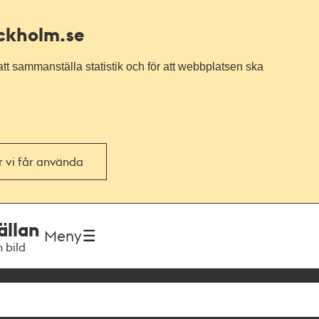
ockholm.se
tt sammanställa statistik och för att webbplatsen ska
or vi får använda
ällan
Meny
h bild