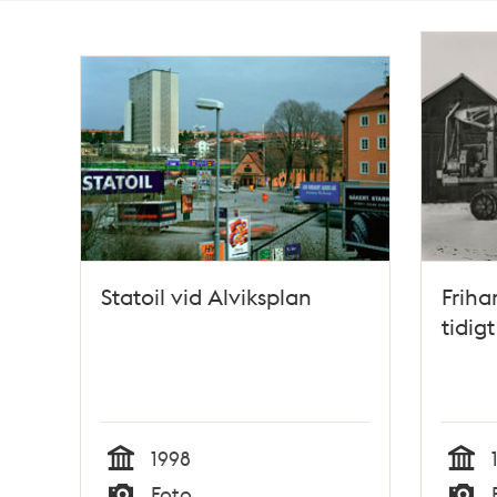
Totalt
2
träffar
Statoil vid Alviksplan
Friha
tidig
1998
Tid
Tid
Foto