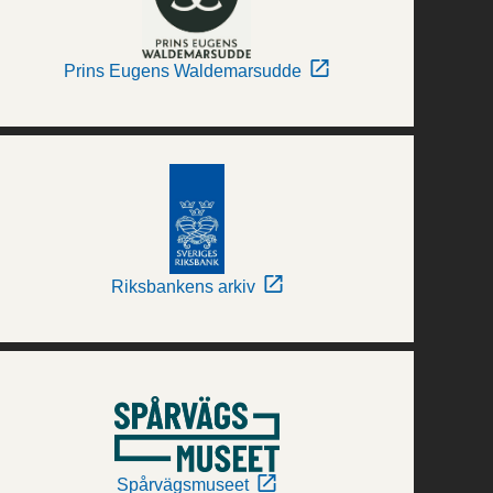
Prins Eugens Waldemarsudde
Riksbankens arkiv
Spårvägsmuseet