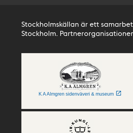
Stockholmskällan är ett samarbete
Stockholm. Partnerorganisationer 
K A Almgren sidenväveri & museum