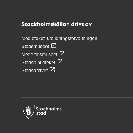
Kontakt
Stockholmskällan
Stockholmskällan drivs av
Medioteket, utbildningsförvaltningen
Stadsmuseet
Medeltidsmuseet
Stadsbiblioteket
Stadsarkivet