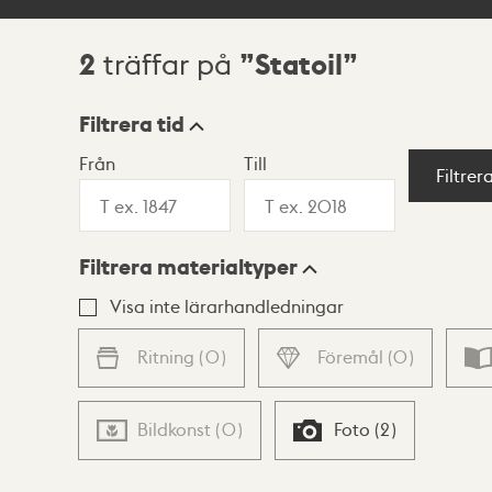
2
Statoil
träffar på
Sökresultat
Filtrera tid
Från
Till
Visningsläge
Filtrer
Filtrera materialtyper
Lista
Karta
Visa inte lärarhandledningar
Ritning
(
0
)
Föremål
(
0
)
Bildkonst
(
0
)
Foto
(
2
)