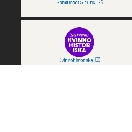
Samfundet S:t Erik
Kvinnohistoriska
Världskulturmuseerna