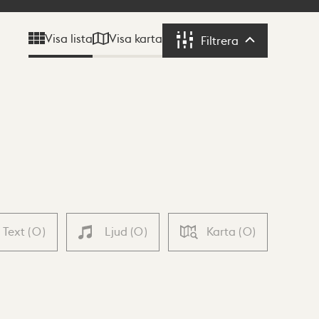
Visa karta
Visa lista
Filtrera
Filtrera
Text
(
0
)
Ljud
(
0
)
Karta
(
0
)