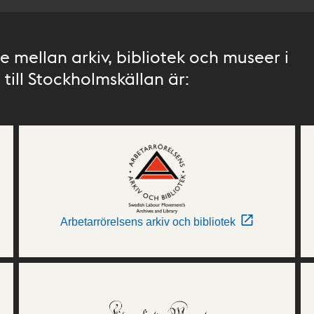
 mellan arkiv, bibliotek och museer i
till Stockholmskällan är:
Arbetarrörelsens arkiv och bibliotek