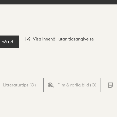
Visa innehåll utan tidsangivelse
a på tid
Litteraturtips
(
0
)
Film & rörlig bild
(
0
)