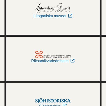
Litografiska museet
Riksantikvarieämbetet