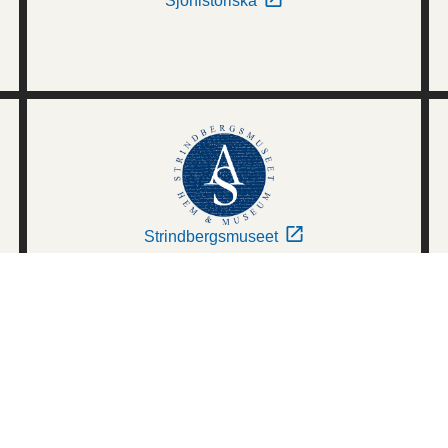
Sjöhistoriska
Strindbergsmuseet