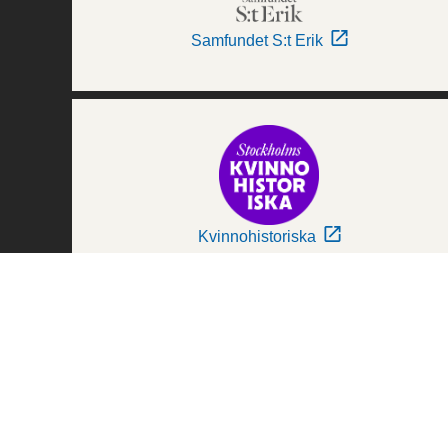
Samfundet S:t Erik
Kvinnohistoriska
Världskulturmuseerna