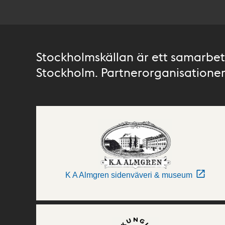
Stockholmskällan är ett samarbete
Stockholm. Partnerorganisationer 
K A Almgren sidenväveri & museum