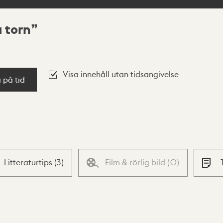
a torn
Visa innehåll utan tidsangivelse
a på tid
Litteraturtips
(
3
)
Film & rörlig bild
(
0
)