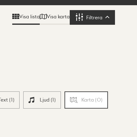
Visa karta
Visa lista
Filtrera
Filtrera
Text
(
1
)
Ljud
(
1
)
Karta
(
0
)