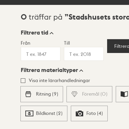
0
Stadshusets stor
träffar på
Sökresultat
Filtrera tid
Från
Till
Visningsläge
Filtrer
Filtrera materialtyper
Lista
Karta
Visa inte lärarhandledningar
Ritning
(
9
)
Föremål
(
0
)
Bildkonst
(
2
)
Foto
(
4
)