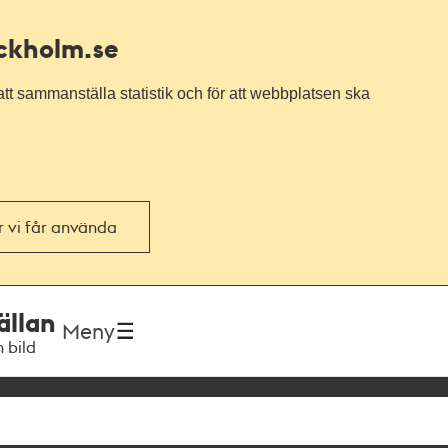
ockholm.se
tt sammanställa statistik och för att webbplatsen ska
or vi får använda
ällan
Meny
h bild