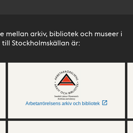
 mellan arkiv, bibliotek och museer i
till Stockholmskällan är:
Arbetarrörelsens arkiv och bibliotek