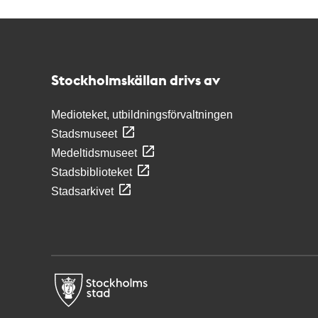
Kontakt
Stockholmskällan
Stockholmskällan drivs av
Medioteket, utbildningsförvaltningen
Stadsmuseet
Medeltidsmuseet
Stadsbiblioteket
Stadsarkivet