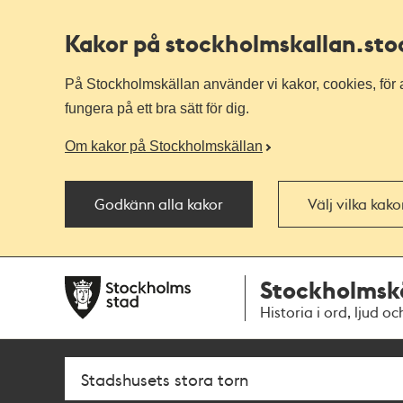
Kakor på stockholmskallan
.st
På Stockholmskällan använder vi kakor, cookies, för a
fungera på ett bra sätt för dig.
Om kakor på Stockholmskällan
Godkänn alla kakor
Välj vilka kak
Till
Till
Stockholmsk
navigationen
huvudinnehållet
Historia i ord, ljud oc
Sök
Fritextsök