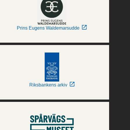
Prins Eugens Waldemarsudde
Riksbankens arkiv