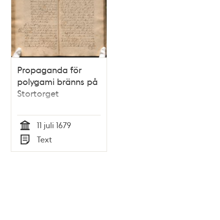
Propaganda för
polygami bränns på
Stortorget
11 juli 1679
Tid
Text
Typ
Tidigare