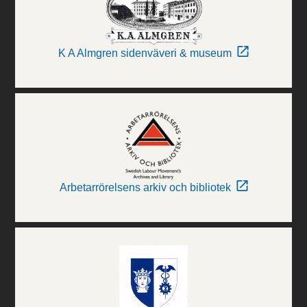
K A Almgren sidenväveri & museum
Arbetarrörelsens arkiv och bibliotek