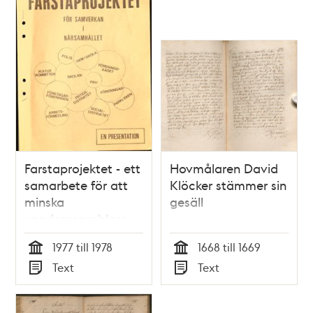
Farstaprojektet - ett
Hovmålaren David
samarbete för att
Klöcker stämmer sin
minska
gesäll
ungdomsproblem
1977 till 1978
1668 till 1669
Tid
Tid
Text
Text
Typ
Typ