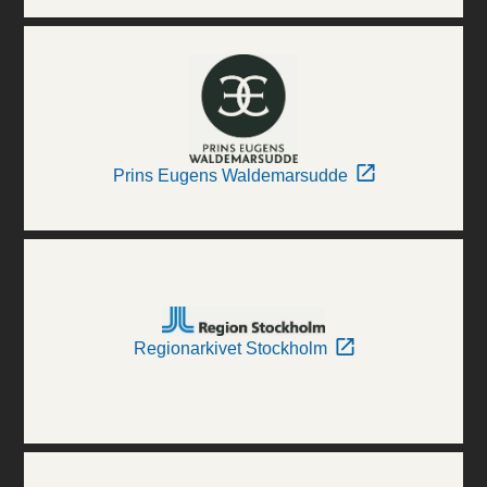
Prins Eugens Waldemarsudde
Regionarkivet Stockholm