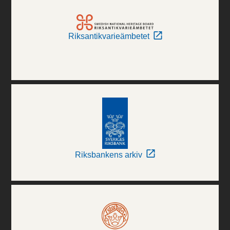
Riksantikvarieämbetet
Riksbankens arkiv