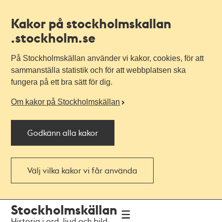
Kakor på stockholmskallan
.stockholm.se
På Stockholmskällan använder vi kakor, cookies, för att
sammanställa statistik och för att webbplatsen ska
fungera på ett bra sätt för dig.
Om kakor på Stockholmskällan
Godkänn alla kakor
Välj vilka kakor vi får använda
Till
Till
Stockholmskällan
navigationen
huvudinnehållet
Historia i ord, ljud och bild