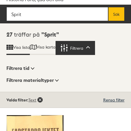
Sök
Fritextsök
Sök
Sökresultat
27
träffar på
Sprit
Visa karta
Visa lista
Filtrera
Filtrera
Filtrera tid
Filtrera materialtyper
Visningsläge
Totalt
Valda filter:
Text
Rensa filter
27
träffar
Lista
Karta