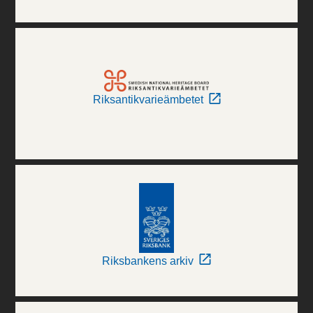
Riksantikvarieämbetet
Riksbankens arkiv