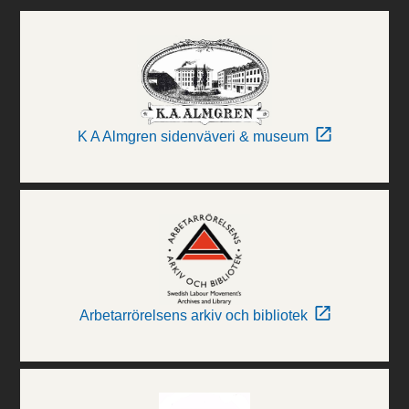
K A Almgren sidenväveri & museum
Arbetarrörelsens arkiv och bibliotek