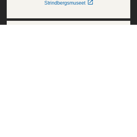
Strindbergsmuseet
Thielska Galleriet
Världskulturmuseerna