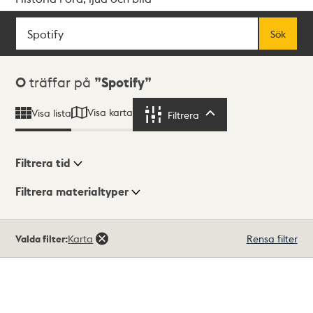
Sök
Fritextsök
Sök
Sökresultat
0
träffar på
Spotify
Visa karta
Visa lista
Filtrera
Filtrera
Filtrera tid
Filtrera materialtyper
Visningsläge
Totalt
Valda filter:
Karta
Rensa filter
0
träffar
Lista
Karta