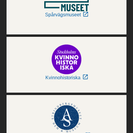
Spårvägsmuseet
Kvinnohistoriska