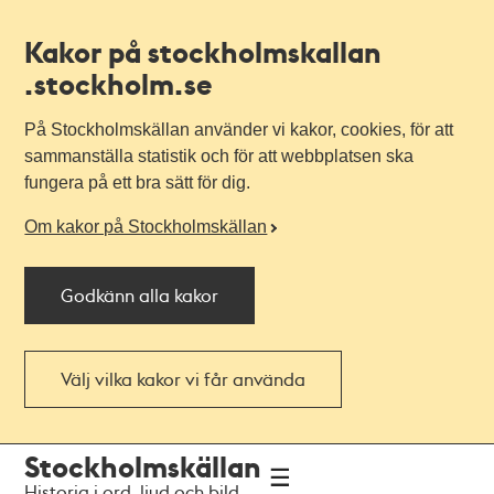
Kakor på stockholmskallan
.stockholm.se
På Stockholmskällan använder vi kakor, cookies, för att
sammanställa statistik och för att webbplatsen ska
fungera på ett bra sätt för dig.
Om kakor på Stockholmskällan
Godkänn alla kakor
Välj vilka kakor vi får använda
Till
Till
Stockholmskällan
navigationen
huvudinnehållet
Historia i ord, ljud och bild