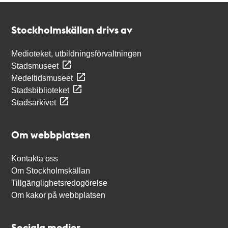
Kontakt
Stockholmskällan
Stockholmskällan drivs av
Medioteket, utbildningsförvaltningen
Stadsmuseet
Medeltidsmuseet
Stadsbiblioteket
Stadsarkivet
Om webbplatsen
Kontakta oss
Om Stockholmskällan
Tillgänglighetsredogörelse
Om kakor på webbplatsen
Sociala medier