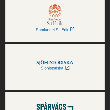
Samfundet S:t Erik
Sjöhistoriska