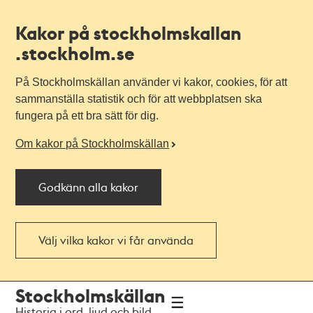
Kakor på stockholmskallan
.stockholm.se
På Stockholmskällan använder vi kakor, cookies, för att
sammanställa statistik och för att webbplatsen ska
fungera på ett bra sätt för dig.
Om kakor på Stockholmskällan
Godkänn alla kakor
Välj vilka kakor vi får använda
Till
Till
Stockholmskällan
navigationen
huvudinnehållet
Historia i ord, ljud och bild