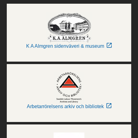
K A Almgren sidenväveri & museum
Arbetarrörelsens arkiv och bibliotek