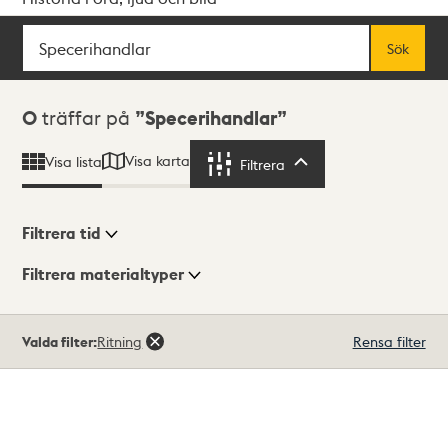
Sök
Fritextsök
Sök
Sökresultat
0
träffar på
Specerihandlar
Visa karta
Visa lista
Filtrera
Filtrera
Filtrera tid
Filtrera materialtyper
Visningsläge
Totalt
Valda filter:
Ritning
Rensa filter
0
träffar
Lista
Karta