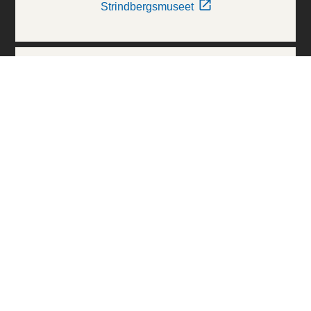
Strindbergsmuseet
Thielska Galleriet
Världskulturmuseerna