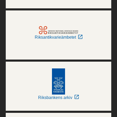
Riksantikvarieämbetet
Riksbankens arkiv