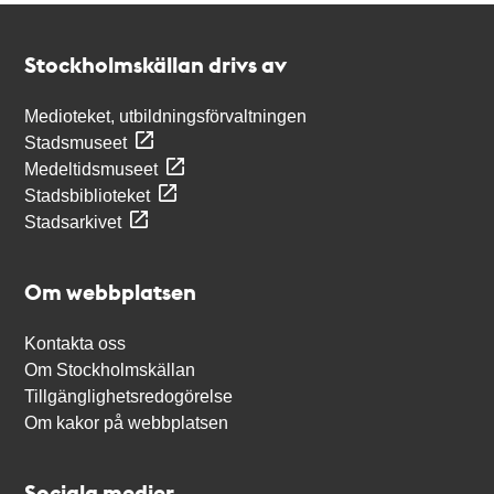
Kontakt
Stockholmskällan
Stockholmskällan drivs av
Medioteket, utbildningsförvaltningen
Stadsmuseet
Medeltidsmuseet
Stadsbiblioteket
Stadsarkivet
Om webbplatsen
Kontakta oss
Om Stockholmskällan
Tillgänglighetsredogörelse
Om kakor på webbplatsen
Sociala medier