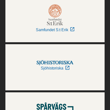
Samfundet S:t Erik
Sjöhistoriska