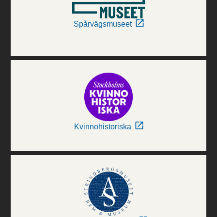
Spårvägsmuseet
Kvinnohistoriska