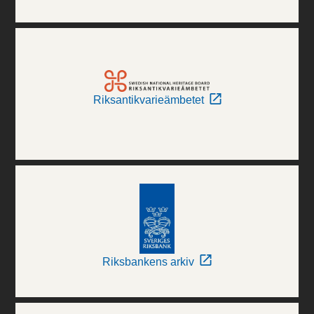
Riksantikvarieämbetet
Riksbankens arkiv