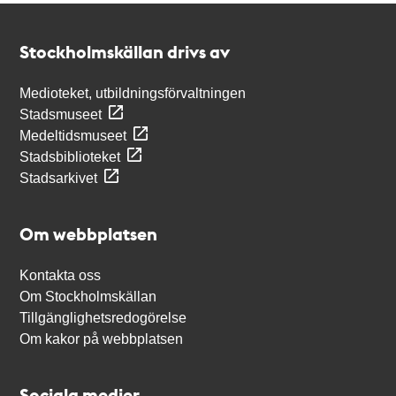
Kontakt
Stockholmskällan
Stockholmskällan drivs av
Medioteket, utbildningsförvaltningen
Stadsmuseet
Medeltidsmuseet
Stadsbiblioteket
Stadsarkivet
Om webbplatsen
Kontakta oss
Om Stockholmskällan
Tillgänglighetsredogörelse
Om kakor på webbplatsen
Sociala medier