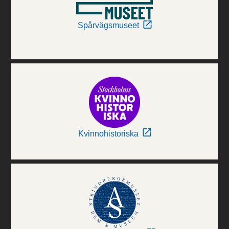
Spårvägsmuseet
Kvinnohistoriska