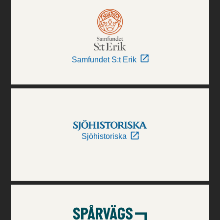
Samfundet S:t Erik
Sjöhistoriska