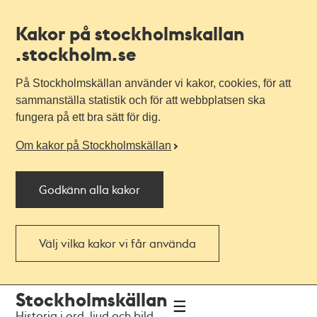
Kakor på stockholmskallan
.stockholm.se
På Stockholmskällan använder vi kakor, cookies, för att
sammanställa statistik och för att webbplatsen ska
fungera på ett bra sätt för dig.
Om kakor på Stockholmskällan
Godkänn alla kakor
Välj vilka kakor vi får använda
Till
Till
Stockholmskällan
navigationen
huvudinnehållet
Historia i ord, ljud och bild