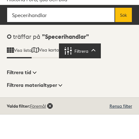
Sök
Fritextsök
Sök
Sökresultat
0
träffar på
Specerihandlar
Visa karta
Visa lista
Filtrera
Filtrera
Filtrera tid
Filtrera materialtyper
Visningsläge
Totalt
Valda filter:
Föremål
Rensa filter
0
träffar
Lista
Karta