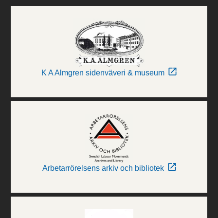
K A Almgren sidenväveri & museum
Arbetarrörelsens arkiv och bibliotek