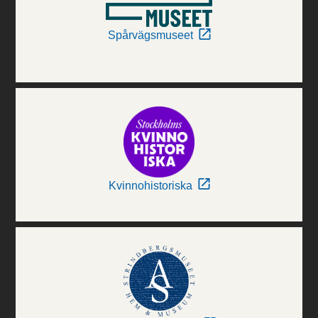
Spårvägsmuseet
Kvinnohistoriska