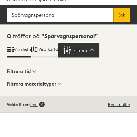
Sök
Fritextsök
Sök
Sökresultat
0
träffar på
Spårvagnspersonal
Visa karta
Visa lista
Filtrera
Filtrera
Filtrera tid
Filtrera materialtyper
Visningsläge
Totalt
Valda filter:
Text
Rensa filter
0
träffar
Lista
Karta