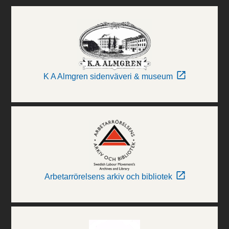
K A Almgren sidenväveri & museum
Arbetarrörelsens arkiv och bibliotek