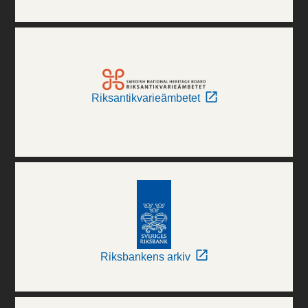
Riksantikvarieämbetet
Riksbankens arkiv