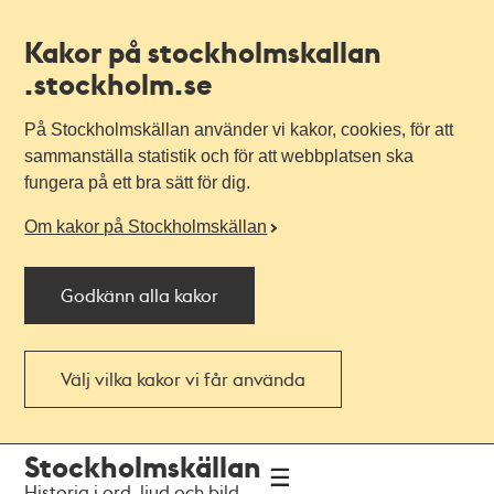
Kakor på stockholmskallan
.stockholm.se
På Stockholmskällan använder vi kakor, cookies, för att
sammanställa statistik och för att webbplatsen ska
fungera på ett bra sätt för dig.
Om kakor på Stockholmskällan
Godkänn alla kakor
Välj vilka kakor vi får använda
Till
Till
Stockholmskällan
navigationen
huvudinnehållet
Historia i ord, ljud och bild