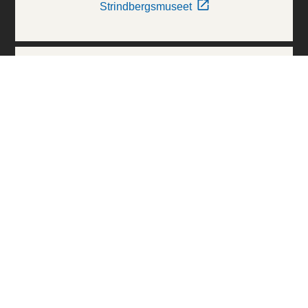
Strindbergsmuseet
Thielska Galleriet
Världskulturmuseerna