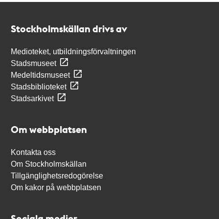
Kontakt
Stockholmskällan
Stockholmskällan drivs av
Medioteket, utbildningsförvaltningen
Stadsmuseet
Medeltidsmuseet
Stadsbiblioteket
Stadsarkivet
Om webbplatsen
Kontakta oss
Om Stockholmskällan
Tillgänglighetsredogörelse
Om kakor på webbplatsen
Sociala medier