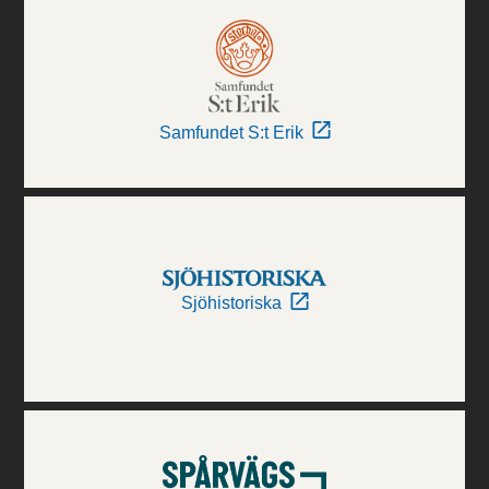
Samfundet S:t Erik
Sjöhistoriska